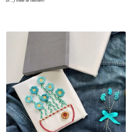
of…) mee te nemen!