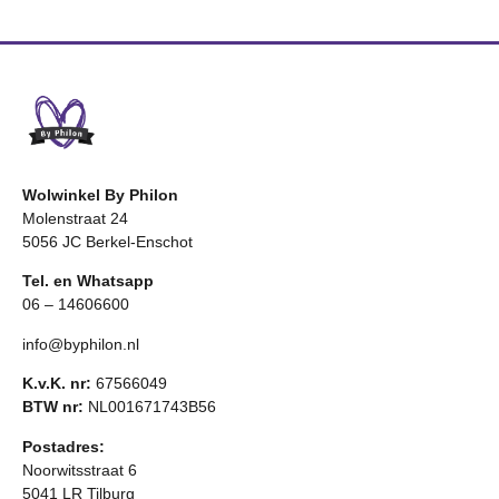
Wolwinkel By Philon
Molenstraat 24
5056 JC Berkel-Enschot
Tel. en Whatsapp
06 – 14606600
info@byphilon.nl
K.v.K. nr:
67566049
BTW nr:
NL001671743B56
Postadres:
Noorwitsstraat 6
5041 LR Tilburg