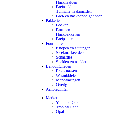
Haaknaalden
Breinaalden
Tunische haaknaalden
Brei- en haakbenodigdheden
Pakketten
Boeken
Patronen
Haakpakketten
Breipakketten
Fournituren
Knopen en sluitingen
Steekmarkeerders
Schaartjes
Spelden en naalden
Benodigdheden
Projecttassen
Wasmiddelen
Mandalaringen
Overig
Aanbiedingen
Merken
Yarn and Colors
Tropical Lane
Opal