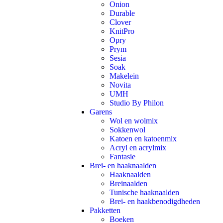
Onion
Durable
Clover
KnitPro
Opry
Prym
Sesia
Soak
Makelein
Novita
UMH
Studio By Philon
Garens
Wol en wolmix
Sokkenwol
Katoen en katoenmix
Acryl en acrylmix
Fantasie
Brei- en haaknaalden
Haaknaalden
Breinaalden
Tunische haaknaalden
Brei- en haakbenodigdheden
Pakketten
Boeken