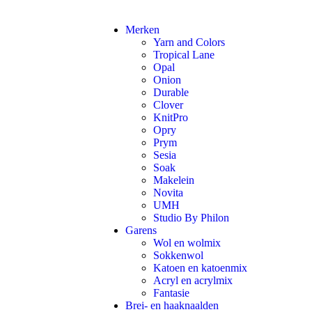
Merken
Yarn and Colors
Tropical Lane
Opal
Onion
Durable
Clover
KnitPro
Opry
Prym
Sesia
Soak
Makelein
Novita
UMH
Studio By Philon
Garens
Wol en wolmix
Sokkenwol
Katoen en katoenmix
Acryl en acrylmix
Fantasie
Brei- en haaknaalden