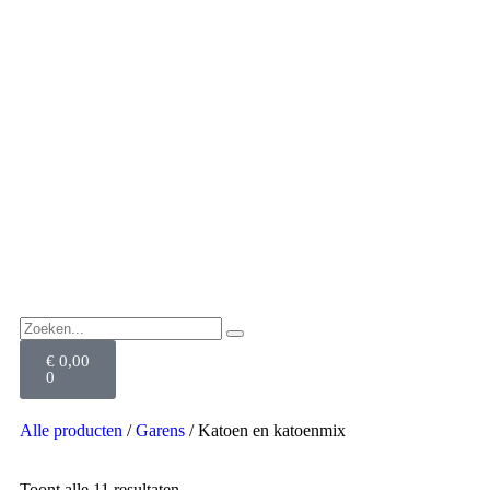
€
0,00
0
Alle producten
/
Garens
/ Katoen en katoenmix
Toont alle 11 resultaten