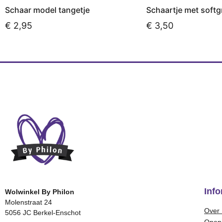
Schaar model tangetje
Schaartje met softg
€
2,95
€
3,50
Toevoegen aan winkelwagen
Toevoegen aan win
Info
Wolwinkel By Philon
Molenstraat 24
Over 
5056 JC Berkel-Enschot