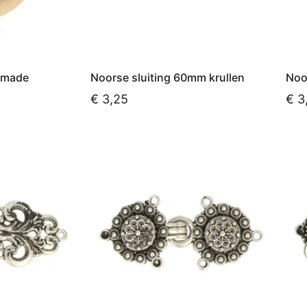
dmade
Noorse sluiting 60mm krullen
Noo
€
3,25
€
3
Toevoegen aan winkelwagen
Toe