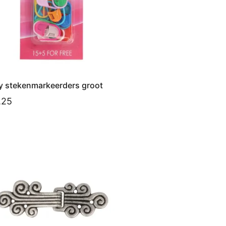
y stekenmarkeerders groot
,25
voegen aan winkelwagen