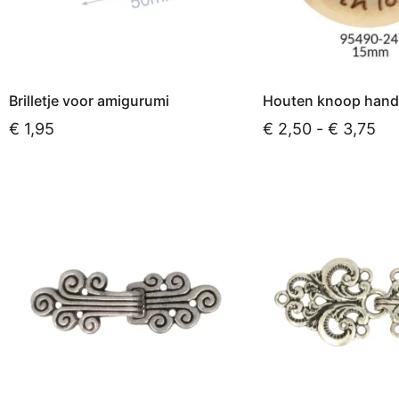
Brilletje voor amigurumi
Houten knoop han
€
1,95
€
2,50
-
€
3,75
Opties selecteren
Opties selecteren