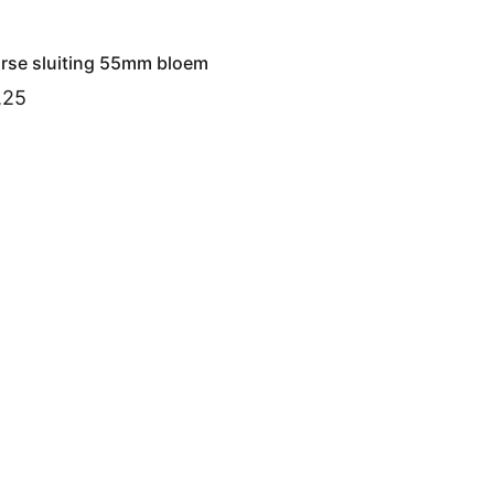
rse sluiting 55mm bloem
,25
voegen aan winkelwagen