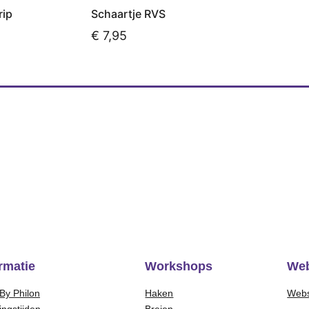
rip
Schaartje RVS
€
7,95
kelwagen
Toevoegen aan winkelwagen
rmatie
Workshops
We
By Philon
Haken
Web