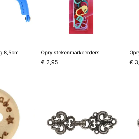
ng 8,5cm
Opry stekenmarkeerders
Opr
€
2,95
€
3
Toevoegen aan winkelwagen
Toe