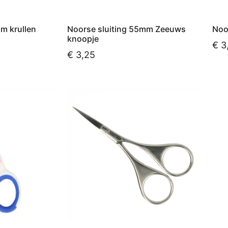
m krullen
Noorse sluiting 55mm Zeeuws
Noo
knoopje
€
3
€
3,25
kelwagen
Toe
Toevoegen aan winkelwagen