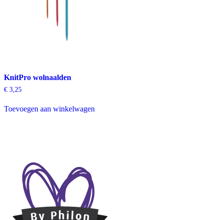
worden
op
de
productpagina
KnitPro wolnaalden
€
3,25
Toevoegen aan winkelwagen