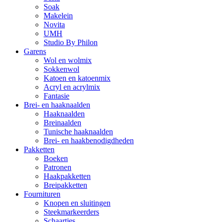
Soak
Makelein
Novita
UMH
Studio By Philon
Garens
Wol en wolmix
Sokkenwol
Katoen en katoenmix
Acryl en acrylmix
Fantasie
Brei- en haaknaalden
Haaknaalden
Breinaalden
Tunische haaknaalden
Brei- en haakbenodigdheden
Pakketten
Boeken
Patronen
Haakpakketten
Breipakketten
Fournituren
Knopen en sluitingen
Steekmarkeerders
Schaartjes