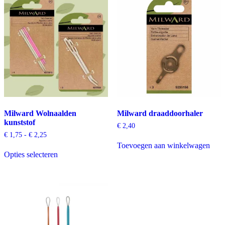
Milward Wolnaalden
Milward draaddoorhaler
kunststof
€
2,40
Prijsklasse:
€
1,75
-
€
2,25
€ 1,75
Toevoegen aan winkelwagen
Dit
tot
Opties selecteren
product
€ 2,25
heeft
meerdere
variaties.
Deze
optie
kan
gekozen