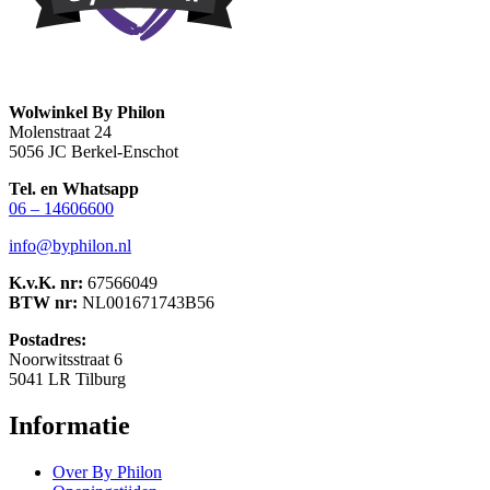
Wolwinkel By Philon
Molenstraat 24
5056 JC Berkel-Enschot
Tel. en Whatsapp
06 – 14606600
info@byphilon.nl
K.v.K. nr:
67566049
BTW nr:
NL001671743B56
Postadres:
Noorwitsstraat 6
5041 LR Tilburg
Informatie
Over By Philon