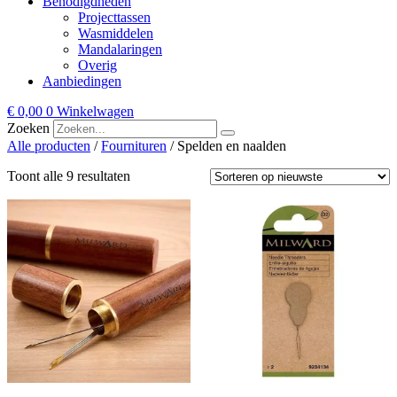
Benodigdheden
Projecttassen
Wasmiddelen
Mandalaringen
Overig
Aanbiedingen
€
0,00
0
Winkelwagen
Zoeken
Alle producten
/
Fournituren
/ Spelden en naalden
Gesorteerd
Toont alle 9 resultaten
op
nieuwste