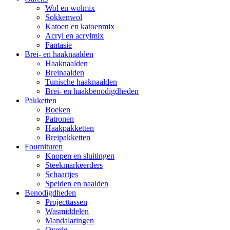
Wol en wolmix
Sokkenwol
Katoen en katoenmix
Acryl en acrylmix
Fantasie
Brei- en haaknaalden
Haaknaalden
Breinaalden
Tunische haaknaalden
Brei- en haakbenodigdheden
Pakketten
Boeken
Patronen
Haakpakketten
Breipakketten
Fournituren
Knopen en sluitingen
Steekmarkeerders
Schaartjes
Spelden en naalden
Benodigdheden
Projecttassen
Wasmiddelen
Mandalaringen
Overig