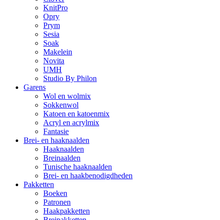
KnitPro
Opry
Prym
Sesia
Soak
Makelein
Novita
UMH
Studio By Philon
Garens
Wol en wolmix
Sokkenwol
Katoen en katoenmix
Acryl en acrylmix
Fantasie
Brei- en haaknaalden
Haaknaalden
Breinaalden
Tunische haaknaalden
Brei- en haakbenodigdheden
Pakketten
Boeken
Patronen
Haakpakketten
Breipakketten