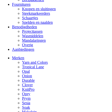
Fournituren
Knopen en sluitingen
Steekmarkeerders
Schaartjes
Spelden en naalden
Benodigdheden
Projecttassen
Wasmiddelen
Mandalaringen
Overig
Aanbiedingen
Merken
Yarn and Colors
Tropical Lane
Opal
Onion
Durable
Clover
KnitPro
Opry
Prym
Sesia
Soak
Makelein