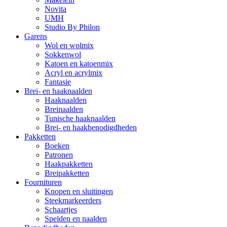
Novita
UMH
Studio By Philon
Garens
Wol en wolmix
Sokkenwol
Katoen en katoenmix
Acryl en acrylmix
Fantasie
Brei- en haaknaalden
Haaknaalden
Breinaalden
Tunische haaknaalden
Brei- en haakbenodigdheden
Pakketten
Boeken
Patronen
Haakpakketten
Breipakketten
Fournituren
Knopen en sluitingen
Steekmarkeerders
Schaartjes
Spelden en naalden