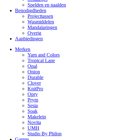
Spelden en naalden
Benodigdheden
Projecttassen
Wasmiddelen
Mandalaringen
Overig
Aanbiedingen
Merken
Yarn and Colors
Tropical Lane
Opal
Onion
Durable
Clover
KnitPro
Opry
Prym
Sesia
Soak
Makelein
Novita
UMH
Studio By Philon
Garens