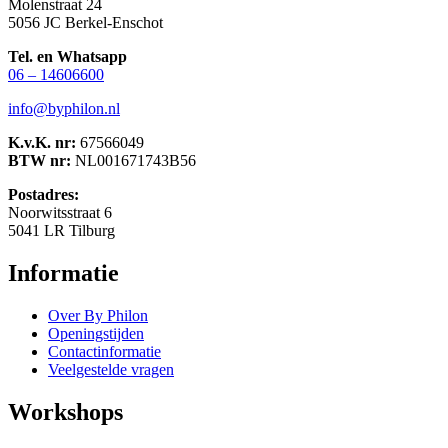
Molenstraat 24
5056 JC Berkel-Enschot
Tel. en Whatsapp
06 – 14606600
info@byphilon.nl
K.v.K. nr:
67566049
BTW nr:
NL001671743B56
Postadres:
Noorwitsstraat 6
5041 LR Tilburg
Informatie
Over By Philon
Openingstijden
Contactinformatie
Veelgestelde vragen
Workshops