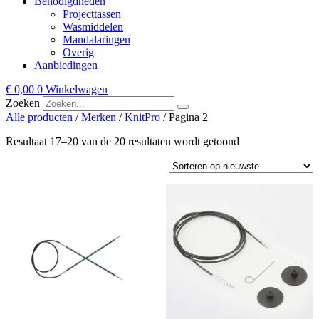
Benodigdheden
Projecttassen
Wasmiddelen
Mandalaringen
Overig
Aanbiedingen
€
0,00
0
Winkelwagen
Zoeken
Alle producten
/
Merken
/
KnitPro
/ Pagina 2
Gesorteerd
Resultaat 17–20 van de 20 resultaten wordt getoond
op
nieuwste