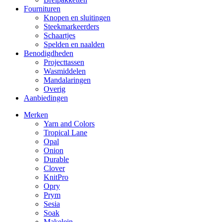
Fournituren
Knopen en sluitingen
Steekmarkeerders
Schaartjes
Spelden en naalden
Benodigdheden
Projecttassen
Wasmiddelen
Mandalaringen
Overig
Aanbiedingen
Merken
Yarn and Colors
Tropical Lane
Opal
Onion
Durable
Clover
KnitPro
Opry
Prym
Sesia
Soak
Makelein