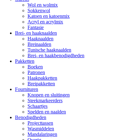
Wol en wolmix
Sokkenwol
Katoen en katoenmix
Acryl en acrylmix
Fantasie
Brei- en haaknaalden
Haaknaalden
Breinaalden
Tunische haaknaalden
Brei- en haakbenodigdheden
Pakketten
Boeken
Patronen
Haakpakketten
Breipakketten
Fournituren
Knopen en sluitingen
Steekmarkeerders
Schaartjes
Spelden en naalden
Benodigdheden
Projecttassen
Wasmiddelen
Mandalaringen
Overig