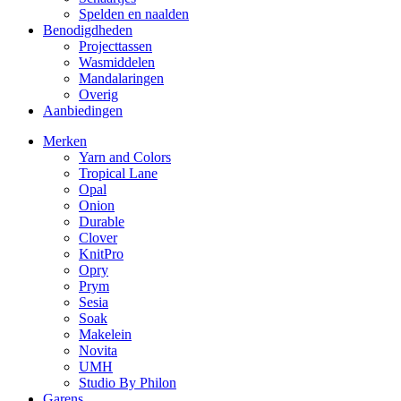
Spelden en naalden
Benodigdheden
Projecttassen
Wasmiddelen
Mandalaringen
Overig
Aanbiedingen
Merken
Yarn and Colors
Tropical Lane
Opal
Onion
Durable
Clover
KnitPro
Opry
Prym
Sesia
Soak
Makelein
Novita
UMH
Studio By Philon
Garens