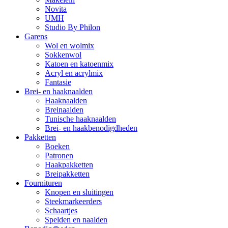
Novita
UMH
Studio By Philon
Garens
Wol en wolmix
Sokkenwol
Katoen en katoenmix
Acryl en acrylmix
Fantasie
Brei- en haaknaalden
Haaknaalden
Breinaalden
Tunische haaknaalden
Brei- en haakbenodigdheden
Pakketten
Boeken
Patronen
Haakpakketten
Breipakketten
Fournituren
Knopen en sluitingen
Steekmarkeerders
Schaartjes
Spelden en naalden