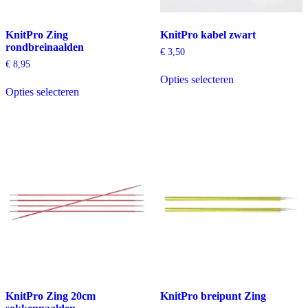
KnitPro Zing
KnitPro kabel zwart
rondbreinaalden
€
3,50
€
8,95
Dit
Opties selecteren
Dit
product
Opties selecteren
product
heeft
heeft
meerdere
meerdere
variaties.
variaties.
Deze
Deze
optie
optie
kan
kan
gekozen
gekozen
worden
worden
op
op
de
de
productpagina
productpagina
KnitPro Zing 20cm
KnitPro breipunt Zing