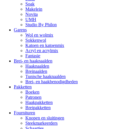
Soak
Makelein
Novita
UMH
Studio By Philon
Garens
Wol en wolmix
Sokkenwol
Katoen en katoenmix
Acryl en acrylmix
Fantasie
Brei- en haaknaalden
Haaknaalden
Breinaalden
Tunische haaknaalden
Brei- en haakbenodigdheden
Pakketten
Boeken
Patronen
Haakpakketten
Breipakketten
Fournituren
Knopen en sluitingen
Steekmarkeerders
Schaartjes