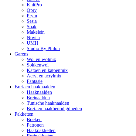
KnitPro
Opry
Prym
Sesia
Soak
Makelein
Novita
UMH
Studio By Philon
Garens
Wol en wolmix
Sokkenwol
Katoen en katoenmix
Acryl en acrylmix
Fantasie
Brei- en haaknaalden
Haaknaalden
Breinaalden
Tunische haaknaalden
Brei- en haakbenodigdheden
Pakketten
Boeken
Patronen
Haakpakketten
Breipakketten