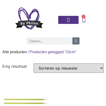
0
Brei- en haaknaalden
Alle producten
/ Producten getagged “10cm”
Enig resultaat