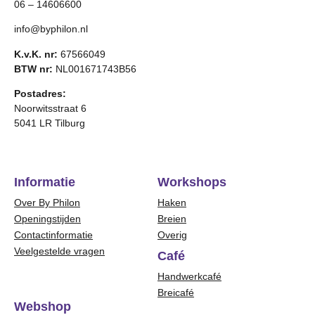
06 – 14606600
info@byphilon.nl
K.v.K. nr:
67566049
BTW nr:
NL001671743B56
Postadres:
Noorwitsstraat 6
5041 LR Tilburg
Informatie
Workshops
Over By Philon
Haken
Openingstijden
Breien
Contactinformatie
Overig
Veelgestelde vragen
Café
Handwerkcafé
Breicafé
Webshop