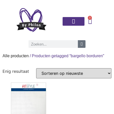
0
Brei- en haaknaalden
Alle producten
/ Producten getagged “bargello borduren”
Enig resultaat