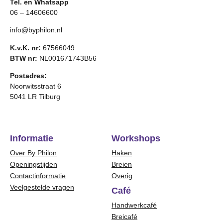
Tel. en Whatsapp
06 – 14606600
info@byphilon.nl
K.v.K. nr:
67566049
BTW nr:
NL001671743B56
Postadres:
Noorwitsstraat 6
5041 LR Tilburg
Informatie
Workshops
Over By Philon
Haken
Openingstijden
Breien
Contactinformatie
Overig
Veelgestelde vragen
Café
Handwerkcafé
Breicafé