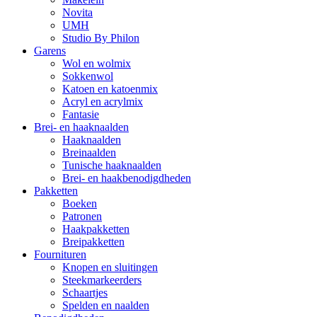
Novita
UMH
Studio By Philon
Garens
Wol en wolmix
Sokkenwol
Katoen en katoenmix
Acryl en acrylmix
Fantasie
Brei- en haaknaalden
Haaknaalden
Breinaalden
Tunische haaknaalden
Brei- en haakbenodigdheden
Pakketten
Boeken
Patronen
Haakpakketten
Breipakketten
Fournituren
Knopen en sluitingen
Steekmarkeerders
Schaartjes
Spelden en naalden