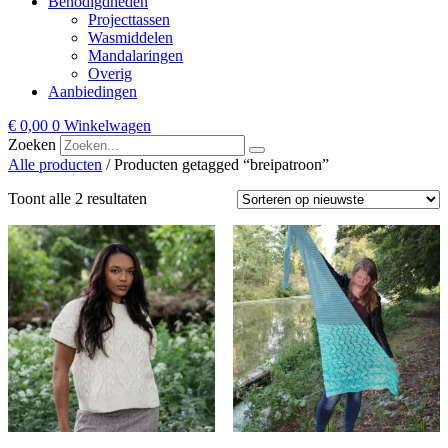
Benodigdheden
Projecttassen
Wasmiddelen
Mandalaringen
Overig
Aanbiedingen
€
0,00
0
Winkelwagen
Zoeken
Alle producten
/ Producten getagged “breipatroon”
Gesorteerd
Toont alle 2 resultaten
op
nieuwste