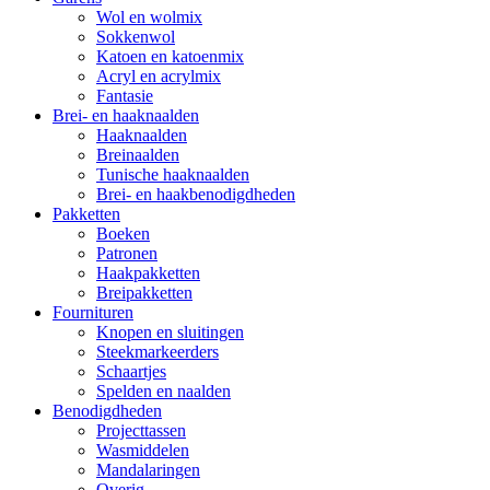
Wol en wolmix
Sokkenwol
Katoen en katoenmix
Acryl en acrylmix
Fantasie
Brei- en haaknaalden
Haaknaalden
Breinaalden
Tunische haaknaalden
Brei- en haakbenodigdheden
Pakketten
Boeken
Patronen
Haakpakketten
Breipakketten
Fournituren
Knopen en sluitingen
Steekmarkeerders
Schaartjes
Spelden en naalden
Benodigdheden
Projecttassen
Wasmiddelen
Mandalaringen
Overig