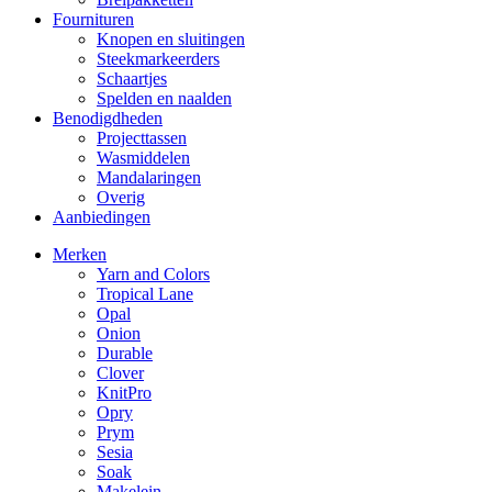
Fournituren
Knopen en sluitingen
Steekmarkeerders
Schaartjes
Spelden en naalden
Benodigdheden
Projecttassen
Wasmiddelen
Mandalaringen
Overig
Aanbiedingen
Merken
Yarn and Colors
Tropical Lane
Opal
Onion
Durable
Clover
KnitPro
Opry
Prym
Sesia
Soak
Makelein