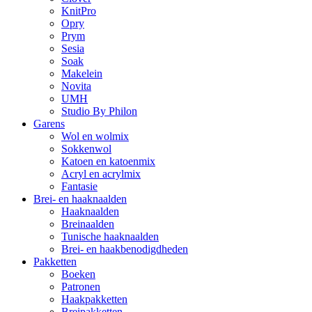
KnitPro
Opry
Prym
Sesia
Soak
Makelein
Novita
UMH
Studio By Philon
Garens
Wol en wolmix
Sokkenwol
Katoen en katoenmix
Acryl en acrylmix
Fantasie
Brei- en haaknaalden
Haaknaalden
Breinaalden
Tunische haaknaalden
Brei- en haakbenodigdheden
Pakketten
Boeken
Patronen
Haakpakketten
Breipakketten