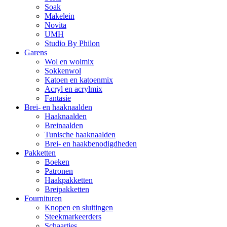
Soak
Makelein
Novita
UMH
Studio By Philon
Garens
Wol en wolmix
Sokkenwol
Katoen en katoenmix
Acryl en acrylmix
Fantasie
Brei- en haaknaalden
Haaknaalden
Breinaalden
Tunische haaknaalden
Brei- en haakbenodigdheden
Pakketten
Boeken
Patronen
Haakpakketten
Breipakketten
Fournituren
Knopen en sluitingen
Steekmarkeerders
Schaartjes