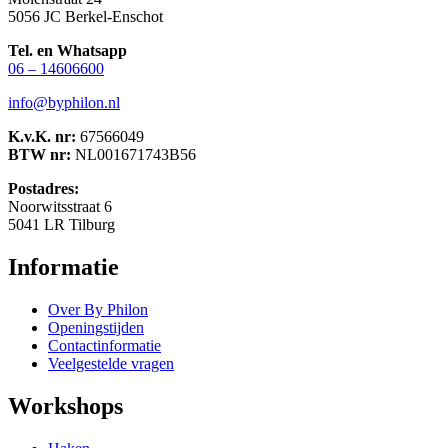
5056 JC Berkel-Enschot
Tel. en Whatsapp
06 – 14606600
info@byphilon.nl
K.v.K. nr:
67566049
BTW nr:
NL001671743B56
Postadres:
Noorwitsstraat 6
5041 LR Tilburg
Informatie
Over By Philon
Openingstijden
Contactinformatie
Veelgestelde vragen
Workshops