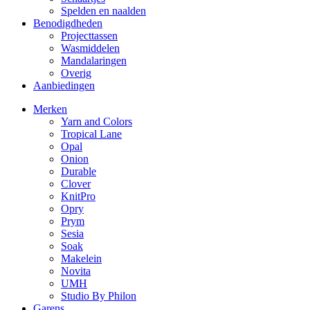
Spelden en naalden
Benodigdheden
Projecttassen
Wasmiddelen
Mandalaringen
Overig
Aanbiedingen
Merken
Yarn and Colors
Tropical Lane
Opal
Onion
Durable
Clover
KnitPro
Opry
Prym
Sesia
Soak
Makelein
Novita
UMH
Studio By Philon
Garens