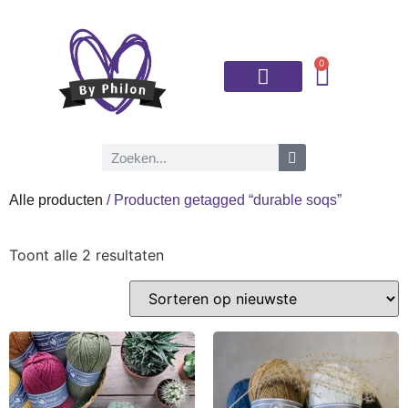
0
Brei- en haaknaalden
Alle producten
/ Producten getagged “durable soqs”
Toont alle 2 resultaten