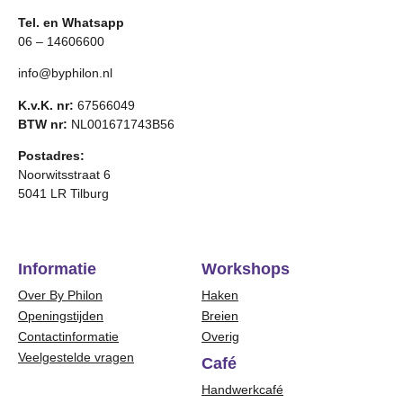
Tel. en Whatsapp
06 – 14606600
info@byphilon.nl
K.v.K. nr:
67566049
BTW nr:
NL001671743B56
Postadres:
Noorwitsstraat 6
5041 LR Tilburg
Informatie
Workshops
Over By Philon
Haken
Openingstijden
Breien
Contactinformatie
Overig
Veelgestelde vragen
Café
Handwerkcafé