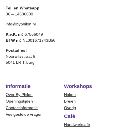
Tel. en Whatsapp
06 – 14606600
info@byphilon.nl
K.v.K. nr:
67566049
BTW nr:
NL001671743B56
Postadres:
Noorwitsstraat 6
5041 LR Tilburg
Informatie
Workshops
Over By Philon
Haken
Openingstijden
Breien
Contactinformatie
Overig
Veelgestelde vragen
Café
Handwerkcafé