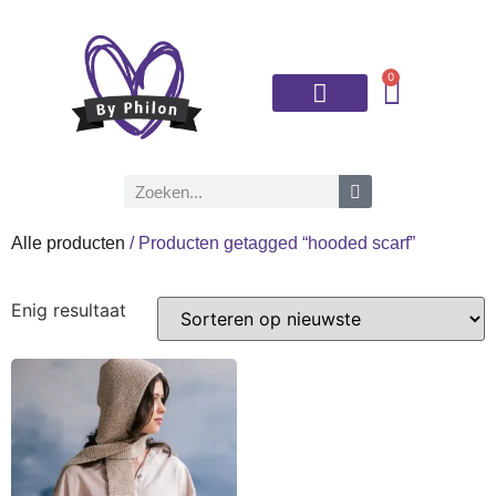
0
Brei- en haaknaalden
Alle producten
/ Producten getagged “hooded scarf”
Enig resultaat