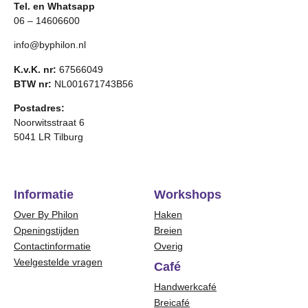
Tel. en Whatsapp
06 – 14606600
info@byphilon.nl
K.v.K. nr:
67566049
BTW nr:
NL001671743B56
Postadres:
Noorwitsstraat 6
5041 LR Tilburg
Informatie
Workshops
Over By Philon
Haken
Openingstijden
Breien
Contactinformatie
Overig
Veelgestelde vragen
Café
Handwerkcafé
Breicafé