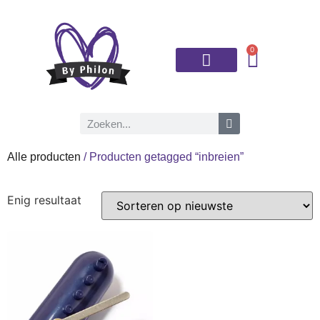
0
Brei- en haaknaalden
Alle producten
/ Producten getagged “inbreien”
Enig resultaat