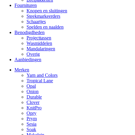
Fournituren
Knopen en sluitingen
Steekmarkeerders
Schaartjes
Spelden en naalden
Benodigdheden
Projecttassen
Wasmiddelen
Mandalaringen
Overig
Aanbiedingen
Merken
Yarn and Colors
Tropical Lane
Opal
Onion
Durable
Clover
KnitPro
Opry
Prym
Sesia
Soak
Makelein