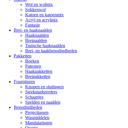
Wol en wolmix
Sokkenwol
Katoen en katoenmix
Acryl en acrylmix
Fantasie
Brei- en haaknaalden
Haaknaalden
Breinaalden
Tunische haaknaalden
Brei- en haakbenodigdheden
Pakketten
Boeken
Patronen
Haakpakketten
Breipakketten
Fournituren
Knopen en sluitingen
Steekmarkeerders
Schaartjes
Spelden en naalden
Benodigdheden
Projecttassen
Wasmiddelen
Mandalaringen
Overig