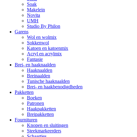
Soak
Makelein
Novita
UMH
Studio By Philon
Garens
Wol en wolmix
Sokkenwol
Katoen en katoenmix
Acryl en acrylmix
Fantasie
Brei- en haaknaalden
Haaknaalden
Breinaalden
Tunische haaknaalden
Brei- en haakbenodigdheden
Pakketten
Boeken
Patronen
Haakpakketten
Breipakketten
Fournituren
Knopen en sluitingen
Steekmarkeerders
Schaartjes