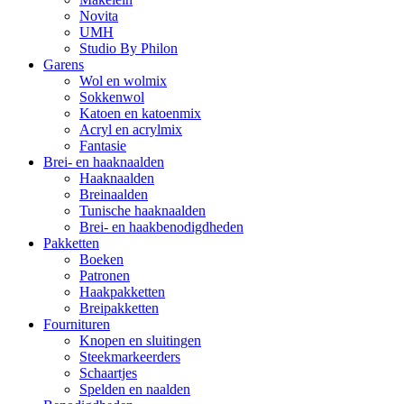
Novita
UMH
Studio By Philon
Garens
Wol en wolmix
Sokkenwol
Katoen en katoenmix
Acryl en acrylmix
Fantasie
Brei- en haaknaalden
Haaknaalden
Breinaalden
Tunische haaknaalden
Brei- en haakbenodigdheden
Pakketten
Boeken
Patronen
Haakpakketten
Breipakketten
Fournituren
Knopen en sluitingen
Steekmarkeerders
Schaartjes
Spelden en naalden