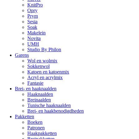
KnitPro
Opry
Prym
Sesia
Soak
Makelein
Novita
UMH
Studio By Philon
Garens
Wol en wolmix
Sokkenwol
Katoen en katoenmix
Acryl en acrylmix
Fantasie
Brei- en haaknaalden
Haaknaalden
Breinaalden
Tunische haaknaalden
Brei- en haakbenodigdheden
Pakketten
Boeken
Patronen
Haakpakketten
Breipakketten