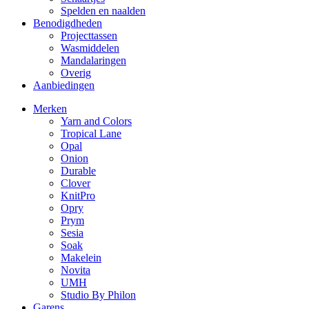
Spelden en naalden
Benodigdheden
Projecttassen
Wasmiddelen
Mandalaringen
Overig
Aanbiedingen
Merken
Yarn and Colors
Tropical Lane
Opal
Onion
Durable
Clover
KnitPro
Opry
Prym
Sesia
Soak
Makelein
Novita
UMH
Studio By Philon
Garens