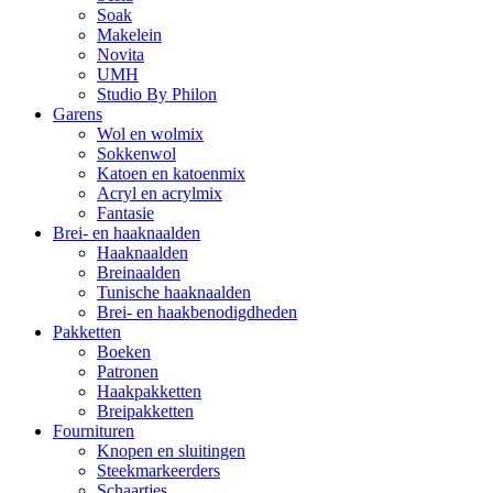
Soak
Makelein
Novita
UMH
Studio By Philon
Garens
Wol en wolmix
Sokkenwol
Katoen en katoenmix
Acryl en acrylmix
Fantasie
Brei- en haaknaalden
Haaknaalden
Breinaalden
Tunische haaknaalden
Brei- en haakbenodigdheden
Pakketten
Boeken
Patronen
Haakpakketten
Breipakketten
Fournituren
Knopen en sluitingen
Steekmarkeerders
Schaartjes