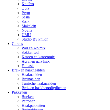
KnitPro
Opry
Prym
Sesia
Soak
Makelein
Novita
UMH
Studio By Philon
Garens
Wol en wolmix
Sokkenwol
Katoen en katoenmix
Acryl en acrylmix
Fantasie
Brei- en haaknaalden
Haaknaalden
Breinaalden
Tunische haaknaalden
Brei- en haakbenodigdheden
Pakketten
Boeken
Patronen
Haakpakketten
Breipakketten