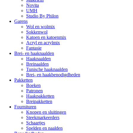
Novita
UMH
Studio By Philon
Garens
Wol en wolmix
Sokkenwol
Katoen en katoenmix
Acryl en acrylmix
Fantasie
Brei- en haaknaalden
Haaknaalden
Breinaalden
Tunische haaknaalden
Brei- en haakbenodigdheden
Pakketten
Boeken
Patronen
Haakpakketten
Breipakketten
Fournituren
Knopen en sluitingen
Steekmarkeerders
Schaartjes
Spelden en naalden