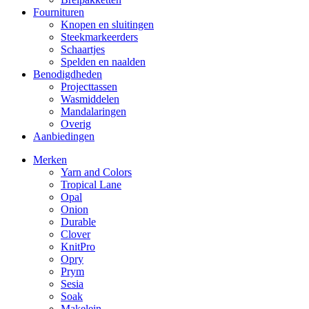
Fournituren
Knopen en sluitingen
Steekmarkeerders
Schaartjes
Spelden en naalden
Benodigdheden
Projecttassen
Wasmiddelen
Mandalaringen
Overig
Aanbiedingen
Merken
Yarn and Colors
Tropical Lane
Opal
Onion
Durable
Clover
KnitPro
Opry
Prym
Sesia
Soak
Makelein