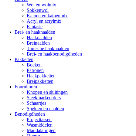
Wol en wolmix
Sokkenwol
Katoen en katoenmix
Acryl en acrylmix
Fantasie
Brei- en haaknaalden
Haaknaalden
Breinaalden
Tunische haaknaalden
Brei- en haakbenodigdheden
Pakketten
Boeken
Patronen
Haakpakketten
Breipakketten
Fournituren
Knopen en sluitingen
Steekmarkeerders
Schaartjes
Spelden en naalden
Benodigdheden
Projecttassen
Wasmiddelen
Mandalaringen
Overig