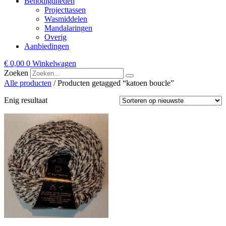
Benodigdheden
Projecttassen
Wasmiddelen
Mandalaringen
Overig
Aanbiedingen
€
0,00
0
Winkelwagen
Zoeken
Alle producten
/ Producten getagged “katoen boucle”
Enig resultaat