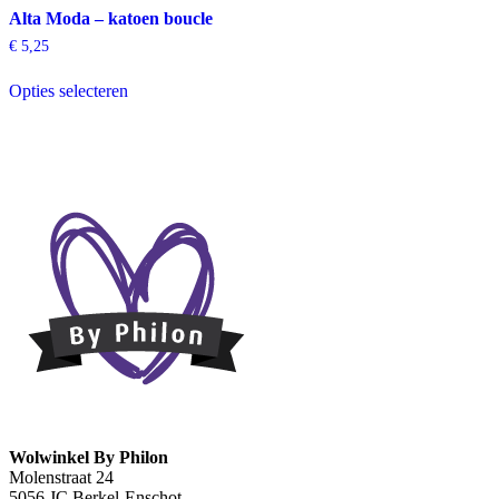
Alta Moda – katoen boucle
€
5,25
Dit
Opties selecteren
product
heeft
meerdere
variaties.
Deze
optie
kan
gekozen
worden
op
de
productpagina
Wolwinkel By Philon
Molenstraat 24
5056 JC Berkel-Enschot