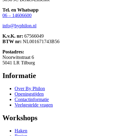
Tel. en Whatsapp
06 – 14606600
info@byphilon.nl
K.v.K. nr:
67566049
BTW nr:
NL001671743B56
Postadres:
Noorwitsstraat 6
5041 LR Tilburg
Informatie
Over By Philon
Openingstijden
Contactinformatie
Veelgestelde vragen
Workshops
Haken