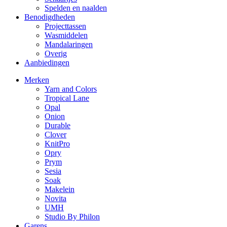
Spelden en naalden
Benodigdheden
Projecttassen
Wasmiddelen
Mandalaringen
Overig
Aanbiedingen
Merken
Yarn and Colors
Tropical Lane
Opal
Onion
Durable
Clover
KnitPro
Opry
Prym
Sesia
Soak
Makelein
Novita
UMH
Studio By Philon
Garens