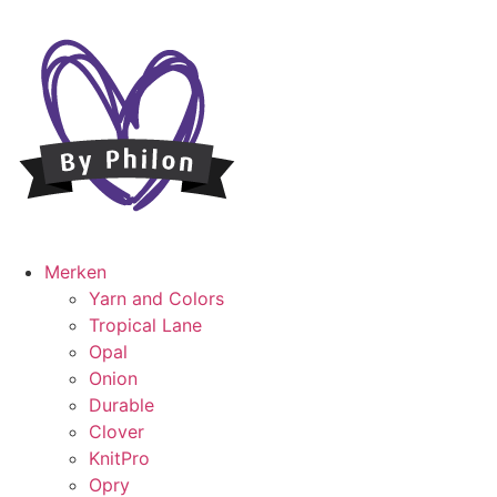
Ga
naar
de
inhoud
Merken
Yarn and Colors
Tropical Lane
Opal
Onion
Durable
Clover
KnitPro
Opry