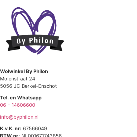
Wolwinkel By Philon
Molenstraat 24
5056 JC Berkel-Enschot
Tel. en Whatsapp
06 – 14606600
info@byphilon.nl
K.v.K. nr:
67566049
BTW nr:
NL001671743B56