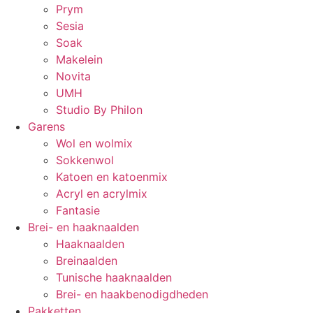
Prym
Sesia
Soak
Makelein
Novita
UMH
Studio By Philon
Garens
Wol en wolmix
Sokkenwol
Katoen en katoenmix
Acryl en acrylmix
Fantasie
Brei- en haaknaalden
Haaknaalden
Breinaalden
Tunische haaknaalden
Brei- en haakbenodigdheden
Pakketten