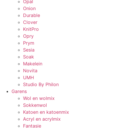
Opal
Onion
Durable
Clover
KnitPro
Opry
Prym
Sesia
Soak
Makelein
Novita
UMH
Studio By Philon
Garens
Wol en wolmix
Sokkenwol
Katoen en katoenmix
Acryl en acrylmix
Fantasie