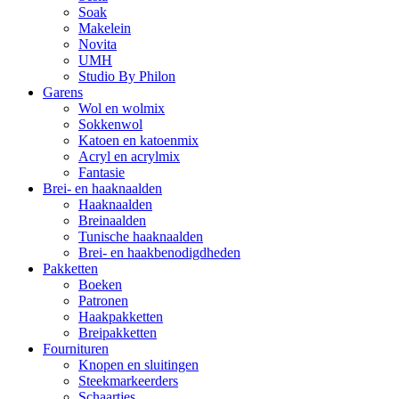
Soak
Makelein
Novita
UMH
Studio By Philon
Garens
Wol en wolmix
Sokkenwol
Katoen en katoenmix
Acryl en acrylmix
Fantasie
Brei- en haaknaalden
Haaknaalden
Breinaalden
Tunische haaknaalden
Brei- en haakbenodigdheden
Pakketten
Boeken
Patronen
Haakpakketten
Breipakketten
Fournituren
Knopen en sluitingen
Steekmarkeerders
Schaartjes