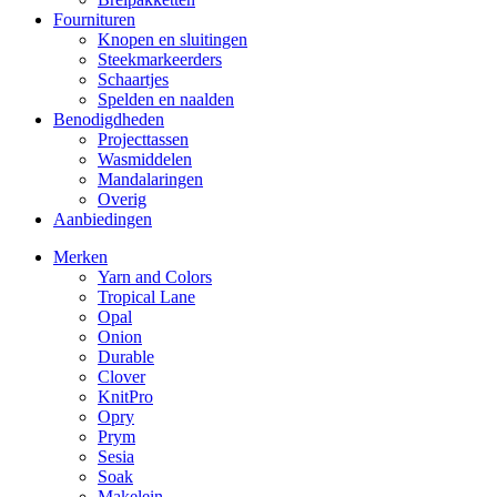
Fournituren
Knopen en sluitingen
Steekmarkeerders
Schaartjes
Spelden en naalden
Benodigdheden
Projecttassen
Wasmiddelen
Mandalaringen
Overig
Aanbiedingen
Merken
Yarn and Colors
Tropical Lane
Opal
Onion
Durable
Clover
KnitPro
Opry
Prym
Sesia
Soak
Makelein