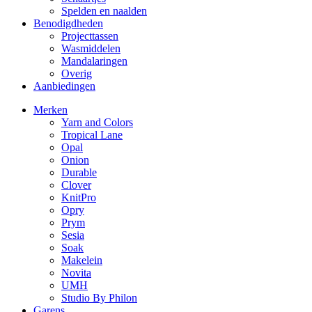
Spelden en naalden
Benodigdheden
Projecttassen
Wasmiddelen
Mandalaringen
Overig
Aanbiedingen
Merken
Yarn and Colors
Tropical Lane
Opal
Onion
Durable
Clover
KnitPro
Opry
Prym
Sesia
Soak
Makelein
Novita
UMH
Studio By Philon
Garens