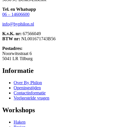
Tel. en Whatsapp
06 – 14606600
info@byphilon.nl
K.v.K. nr:
67566049
BTW nr:
NL001671743B56
Postadres:
Noorwitsstraat 6
5041 LR Tilburg
Informatie
Over By Philon
Openingstijden
Contactinformatie
Veelgestelde vragen
Workshops
Haken