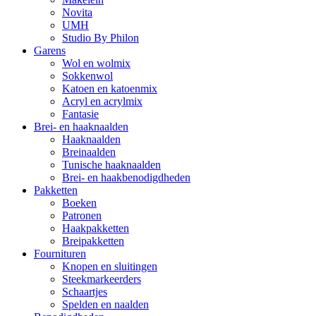
Novita
UMH
Studio By Philon
Garens
Wol en wolmix
Sokkenwol
Katoen en katoenmix
Acryl en acrylmix
Fantasie
Brei- en haaknaalden
Haaknaalden
Breinaalden
Tunische haaknaalden
Brei- en haakbenodigdheden
Pakketten
Boeken
Patronen
Haakpakketten
Breipakketten
Fournituren
Knopen en sluitingen
Steekmarkeerders
Schaartjes
Spelden en naalden