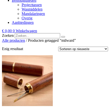
Benodigdheden
Projecttassen
Wasmiddelen
Mandalaringen
Overig
Aanbiedingen
€
0,00
0
Winkelwagen
Zoeken
Alle producten
/ Producten getagged “milward”
Enig resultaat