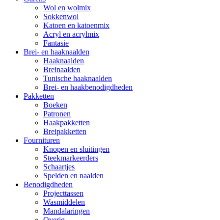
Wol en wolmix
Sokkenwol
Katoen en katoenmix
Acryl en acrylmix
Fantasie
Brei- en haaknaalden
Haaknaalden
Breinaalden
Tunische haaknaalden
Brei- en haakbenodigdheden
Pakketten
Boeken
Patronen
Haakpakketten
Breipakketten
Fournituren
Knopen en sluitingen
Steekmarkeerders
Schaartjes
Spelden en naalden
Benodigdheden
Projecttassen
Wasmiddelen
Mandalaringen
Overig