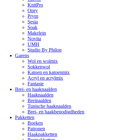
KnitPro
Opry
Prym
Sesia
Soak
Makelein
Novita
UMH
Studio By Philon
Garens
Wol en wolmix
Sokkenwol
Katoen en katoenmix
Acryl en acrylmix
Fantasie
Brei- en haaknaalden
Haaknaalden
Breinaalden
Tunische haaknaalden
Brei- en haakbenodigdheden
Pakketten
Boeken
Patronen
Haakpakketten
Breipakketten