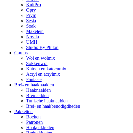
KnitPro
Opry
Prym
Sesia
Soak
Makelein
Novita
UMH
Studio By Philon
Garens
Wol en wolmix
Sokkenwol
Katoen en katoenmix
Acryl en acrylmix
Fantasie
Brei- en haaknaalden
Haaknaalden
Breinaalden
Tunische haaknaalden
Brei- en haakbenodigdheden
Pakketten
Boeken
Patronen
Haakpakketten
Breipakketten