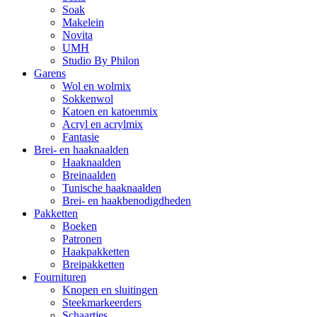
Soak
Makelein
Novita
UMH
Studio By Philon
Garens
Wol en wolmix
Sokkenwol
Katoen en katoenmix
Acryl en acrylmix
Fantasie
Brei- en haaknaalden
Haaknaalden
Breinaalden
Tunische haaknaalden
Brei- en haakbenodigdheden
Pakketten
Boeken
Patronen
Haakpakketten
Breipakketten
Fournituren
Knopen en sluitingen
Steekmarkeerders
Schaartjes