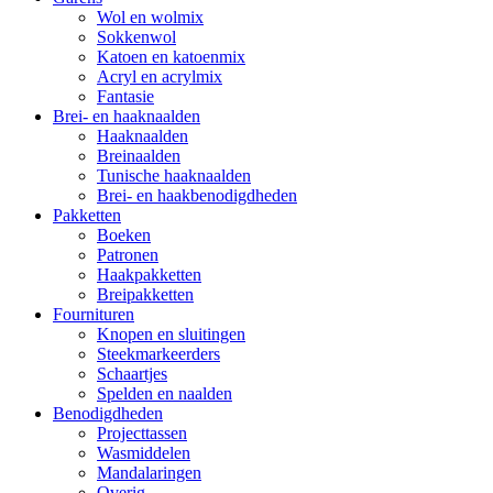
Wol en wolmix
Sokkenwol
Katoen en katoenmix
Acryl en acrylmix
Fantasie
Brei- en haaknaalden
Haaknaalden
Breinaalden
Tunische haaknaalden
Brei- en haakbenodigdheden
Pakketten
Boeken
Patronen
Haakpakketten
Breipakketten
Fournituren
Knopen en sluitingen
Steekmarkeerders
Schaartjes
Spelden en naalden
Benodigdheden
Projecttassen
Wasmiddelen
Mandalaringen
Overig