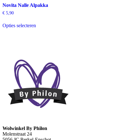
Novita Nalle Alpakka
€
5,90
Dit
Opties selecteren
product
heeft
meerdere
variaties.
Deze
optie
kan
gekozen
worden
op
de
productpagina
Wolwinkel By Philon
Molenstraat 24
5056 JC Berkel-Enschot