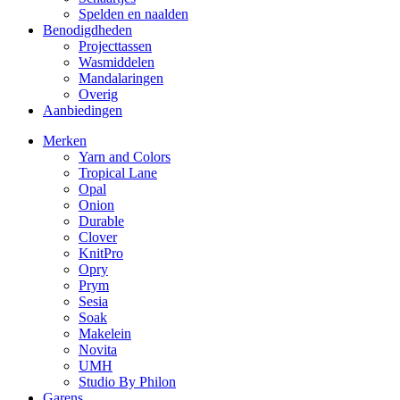
Spelden en naalden
Benodigdheden
Projecttassen
Wasmiddelen
Mandalaringen
Overig
Aanbiedingen
Merken
Yarn and Colors
Tropical Lane
Opal
Onion
Durable
Clover
KnitPro
Opry
Prym
Sesia
Soak
Makelein
Novita
UMH
Studio By Philon
Garens