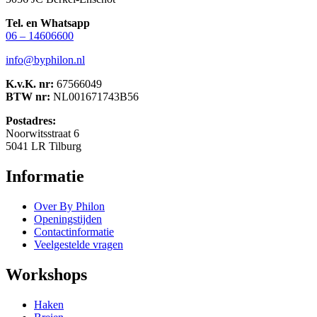
Tel. en Whatsapp
06 – 14606600
info@byphilon.nl
K.v.K. nr:
67566049
BTW nr:
NL001671743B56
Postadres:
Noorwitsstraat 6
5041 LR Tilburg
Informatie
Over By Philon
Openingstijden
Contactinformatie
Veelgestelde vragen
Workshops
Haken