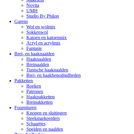
Novita
UMH
Studio By Philon
Garens
Wol en wolmix
Sokkenwol
Katoen en katoenmix
Acryl en acrylmix
Fantasie
Brei- en haaknaalden
Haaknaalden
Breinaalden
Tunische haaknaalden
Brei- en haakbenodigdheden
Pakketten
Boeken
Patronen
Haakpakketten
Breipakketten
Fournituren
Knopen en sluitingen
Steekmarkeerders
Schaartjes
Spelden en naalden