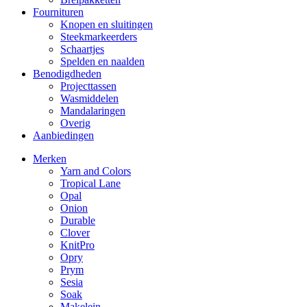
Fournituren
Knopen en sluitingen
Steekmarkeerders
Schaartjes
Spelden en naalden
Benodigdheden
Projecttassen
Wasmiddelen
Mandalaringen
Overig
Aanbiedingen
Merken
Yarn and Colors
Tropical Lane
Opal
Onion
Durable
Clover
KnitPro
Opry
Prym
Sesia
Soak
Makelein