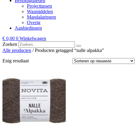
Benodigdheden
Projecttassen
Wasmiddelen
Mandalaringen
Overig
Aanbiedingen
€
0,00
0
Winkelwagen
Zoeken
Alle producten
/ Producten getagged “nalle alpakka”
Enig resultaat