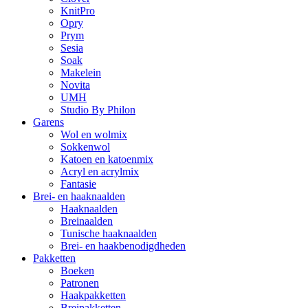
KnitPro
Opry
Prym
Sesia
Soak
Makelein
Novita
UMH
Studio By Philon
Garens
Wol en wolmix
Sokkenwol
Katoen en katoenmix
Acryl en acrylmix
Fantasie
Brei- en haaknaalden
Haaknaalden
Breinaalden
Tunische haaknaalden
Brei- en haakbenodigdheden
Pakketten
Boeken
Patronen
Haakpakketten
Breipakketten