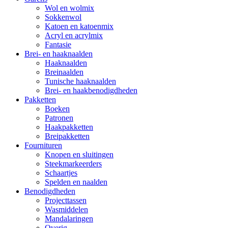
Wol en wolmix
Sokkenwol
Katoen en katoenmix
Acryl en acrylmix
Fantasie
Brei- en haaknaalden
Haaknaalden
Breinaalden
Tunische haaknaalden
Brei- en haakbenodigdheden
Pakketten
Boeken
Patronen
Haakpakketten
Breipakketten
Fournituren
Knopen en sluitingen
Steekmarkeerders
Schaartjes
Spelden en naalden
Benodigdheden
Projecttassen
Wasmiddelen
Mandalaringen
Overig