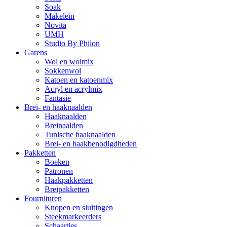
Soak
Makelein
Novita
UMH
Studio By Philon
Garens
Wol en wolmix
Sokkenwol
Katoen en katoenmix
Acryl en acrylmix
Fantasie
Brei- en haaknaalden
Haaknaalden
Breinaalden
Tunische haaknaalden
Brei- en haakbenodigdheden
Pakketten
Boeken
Patronen
Haakpakketten
Breipakketten
Fournituren
Knopen en sluitingen
Steekmarkeerders
Schaartjes