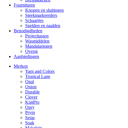
Fournituren
Knopen en sluitingen
Steekmarkeerders
Schaartjes
Spelden en naalden
Benodigdheden
Projecttassen
Wasmiddelen
Mandalaringen
Overig
Aanbiedingen
Merken
Yarn and Colors
Tropical Lane
Opal
Onion
Durable
Clover
KnitPro
Opry
Prym
Sesia
Soak
Makelein