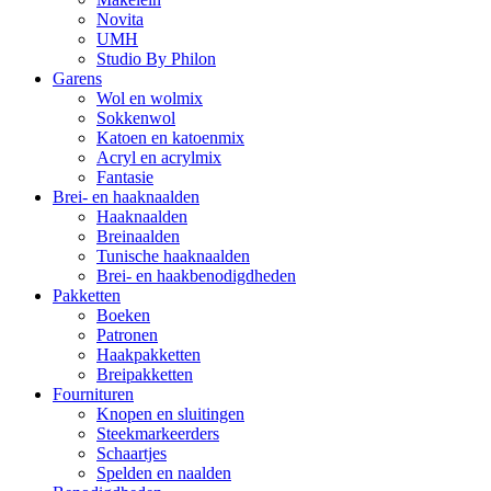
Novita
UMH
Studio By Philon
Garens
Wol en wolmix
Sokkenwol
Katoen en katoenmix
Acryl en acrylmix
Fantasie
Brei- en haaknaalden
Haaknaalden
Breinaalden
Tunische haaknaalden
Brei- en haakbenodigdheden
Pakketten
Boeken
Patronen
Haakpakketten
Breipakketten
Fournituren
Knopen en sluitingen
Steekmarkeerders
Schaartjes
Spelden en naalden