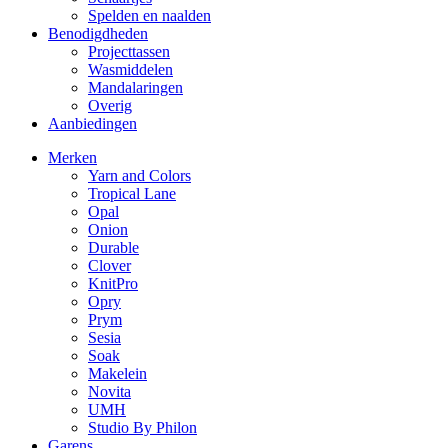
Spelden en naalden
Benodigdheden
Projecttassen
Wasmiddelen
Mandalaringen
Overig
Aanbiedingen
Merken
Yarn and Colors
Tropical Lane
Opal
Onion
Durable
Clover
KnitPro
Opry
Prym
Sesia
Soak
Makelein
Novita
UMH
Studio By Philon
Garens