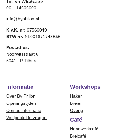
Tel. en Whatsapp
06 – 14606600
info@byphilon.nl
K.v.K. nr:
67566049
BTW nr:
NL001671743B56
Postadres:
Noorwitsstraat 6
5041 LR Tilburg
Informatie
Workshops
Over By Philon
Haken
Openingstijden
Breien
Contactinformatie
Overig
Veelgestelde vragen
Café
Handwerkcafé
Breicafé