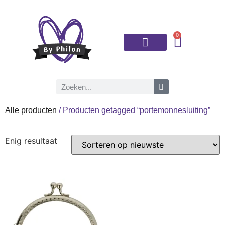
0
Brei- en haaknaalden
Alle producten
/ Producten getagged “portemonnesluiting”
Enig resultaat