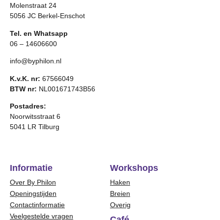
Molenstraat 24
5056 JC Berkel-Enschot
Tel. en Whatsapp
06 – 14606600
info@byphilon.nl
K.v.K. nr:
67566049
BTW nr:
NL001671743B56
Postadres:
Noorwitsstraat 6
5041 LR Tilburg
Informatie
Workshops
Over By Philon
Haken
Openingstijden
Breien
Contactinformatie
Overig
Veelgestelde vragen
Café