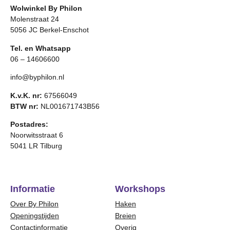
Wolwinkel By Philon
Molenstraat 24
5056 JC Berkel-Enschot
Tel. en Whatsapp
06 – 14606600
info@byphilon.nl
K.v.K. nr:
67566049
BTW nr:
NL001671743B56
Postadres:
Noorwitsstraat 6
5041 LR Tilburg
Informatie
Workshops
Over By Philon
Haken
Openingstijden
Breien
Contactinformatie
Overig