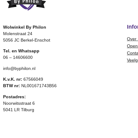
Info
Wolwinkel By Philon
Molenstraat 24
Over 
5056 JC Berkel-Enschot
Openi
Tel. en Whatsapp
Conta
06 – 14606600
Veelg
info@byphilon.nl
K.v.K. nr:
67566049
BTW nr:
NL001671743B56
Postadres:
Noorwitsstraat 6
5041 LR Tilburg