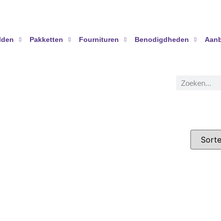
lden
Pakketten
Fournituren
Benodigdheden
Aanb