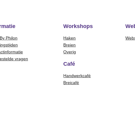
rmatie
Workshops
We
By Philon
Haken
Web
ngstijden
Breien
ctinformatie
Overig
estelde vragen
Café
Handwerkcafé
Breicafé