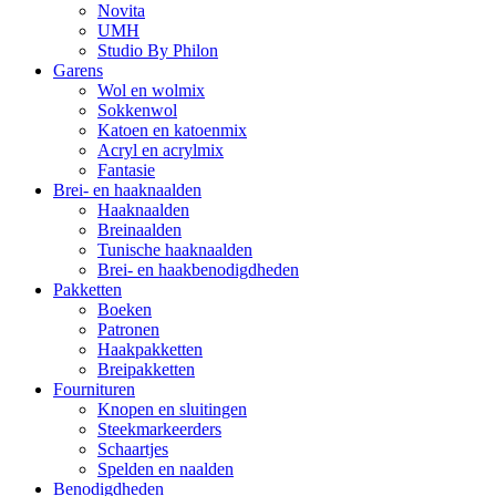
Novita
UMH
Studio By Philon
Garens
Wol en wolmix
Sokkenwol
Katoen en katoenmix
Acryl en acrylmix
Fantasie
Brei- en haaknaalden
Haaknaalden
Breinaalden
Tunische haaknaalden
Brei- en haakbenodigdheden
Pakketten
Boeken
Patronen
Haakpakketten
Breipakketten
Fournituren
Knopen en sluitingen
Steekmarkeerders
Schaartjes
Spelden en naalden
Benodigdheden