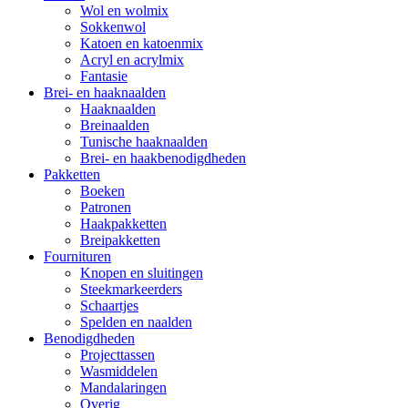
Wol en wolmix
Sokkenwol
Katoen en katoenmix
Acryl en acrylmix
Fantasie
Brei- en haaknaalden
Haaknaalden
Breinaalden
Tunische haaknaalden
Brei- en haakbenodigdheden
Pakketten
Boeken
Patronen
Haakpakketten
Breipakketten
Fournituren
Knopen en sluitingen
Steekmarkeerders
Schaartjes
Spelden en naalden
Benodigdheden
Projecttassen
Wasmiddelen
Mandalaringen
Overig