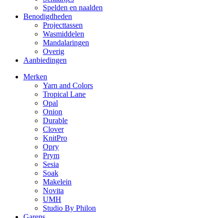
Spelden en naalden
Benodigdheden
Projecttassen
Wasmiddelen
Mandalaringen
Overig
Aanbiedingen
Merken
Yarn and Colors
Tropical Lane
Opal
Onion
Durable
Clover
KnitPro
Opry
Prym
Sesia
Soak
Makelein
Novita
UMH
Studio By Philon
Garens