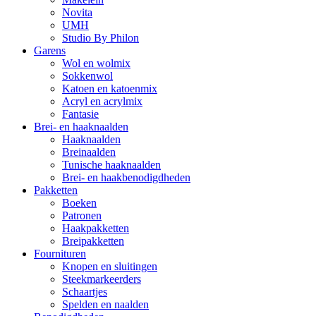
Novita
UMH
Studio By Philon
Garens
Wol en wolmix
Sokkenwol
Katoen en katoenmix
Acryl en acrylmix
Fantasie
Brei- en haaknaalden
Haaknaalden
Breinaalden
Tunische haaknaalden
Brei- en haakbenodigdheden
Pakketten
Boeken
Patronen
Haakpakketten
Breipakketten
Fournituren
Knopen en sluitingen
Steekmarkeerders
Schaartjes
Spelden en naalden