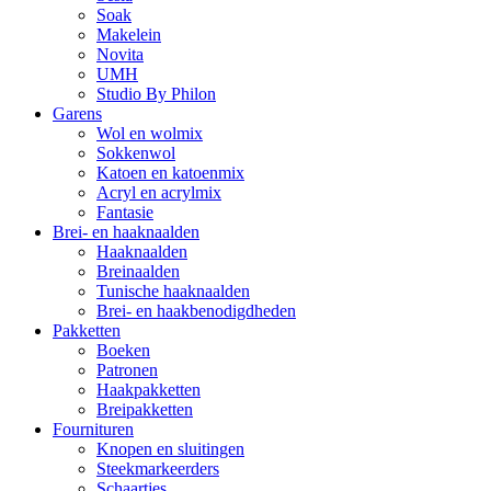
Soak
Makelein
Novita
UMH
Studio By Philon
Garens
Wol en wolmix
Sokkenwol
Katoen en katoenmix
Acryl en acrylmix
Fantasie
Brei- en haaknaalden
Haaknaalden
Breinaalden
Tunische haaknaalden
Brei- en haakbenodigdheden
Pakketten
Boeken
Patronen
Haakpakketten
Breipakketten
Fournituren
Knopen en sluitingen
Steekmarkeerders
Schaartjes