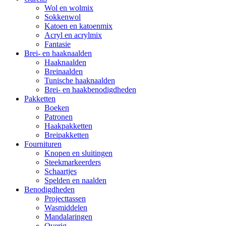
Wol en wolmix
Sokkenwol
Katoen en katoenmix
Acryl en acrylmix
Fantasie
Brei- en haaknaalden
Haaknaalden
Breinaalden
Tunische haaknaalden
Brei- en haakbenodigdheden
Pakketten
Boeken
Patronen
Haakpakketten
Breipakketten
Fournituren
Knopen en sluitingen
Steekmarkeerders
Schaartjes
Spelden en naalden
Benodigdheden
Projecttassen
Wasmiddelen
Mandalaringen
Overig