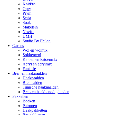
KnitPro
Opry
Prym
Sesia
Soak
Makelein
Novita
UMH
Studio By Philon
Garens
Wol en wolmix
Sokkenwol
Katoen en katoenmix
Acryl en acrylmix
Fantasie
Brei- en haaknaalden
Haaknaalden
Breinaalden
Tunische haaknaalden
Brei- en haakbenodigdheden
Pakketten
Boeken
Patronen
Haakpakketten
Breipakketten