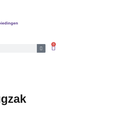
iedingen
0
ugzak