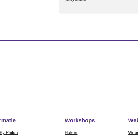
rmatie
Workshops
We
By Philon
Haken
Web