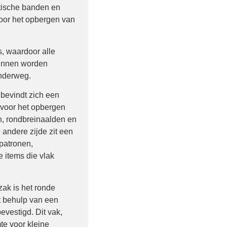
tische banden en
voor het opbergen van
s, waardoor alle
kunnen worden
onderweg.
bevindt zich een
n voor het opbergen
, rondbreinaalden en
 andere zijde zit een
 patronen,
 items die vlak
ak is het ronde
t behulp van een
vestigd. Dit vak,
mte voor kleine