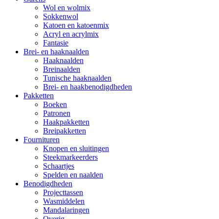
Wol en wolmix
Sokkenwol
Katoen en katoenmix
Acryl en acrylmix
Fantasie
Brei- en haaknaalden
Haaknaalden
Breinaalden
Tunische haaknaalden
Brei- en haakbenodigdheden
Pakketten
Boeken
Patronen
Haakpakketten
Breipakketten
Fournituren
Knopen en sluitingen
Steekmarkeerders
Schaartjes
Spelden en naalden
Benodigdheden
Projecttassen
Wasmiddelen
Mandalaringen
Overig