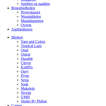
Spelden en naalden
Benodigdheden
Projecttassen
Wasmiddelen
Mandalaringen
Overig
Aanbiedingen
Merken
Yarn and Colors
Tropical Lane
Opal
Onion
Durable
Clover
KnitPro
Opry
Prym
Sesia
Soak
Makelein
Novita
UMH
Studio By Philon
Garens