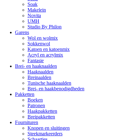
Soak
Makelein
Novita
UMH
Studio By Philon
Garens
Wol en wolmix
Sokkenwol
Katoen en katoenmix
Acryl en acrylmix
Fantasie
Brei- en haaknaalden
Haaknaalden
Breinaalden
Tunische haaknaalden
Brei- en haakbenodigdheden
Pakketten
Boeken
Patronen
Haakpakketten
Breipakketten
Fournituren
Knopen en sluitingen
Steekmarkeerders
Schaartjes