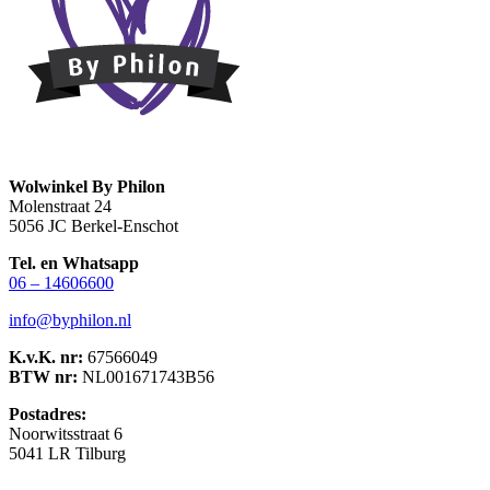
Wolwinkel By Philon
Molenstraat 24
5056 JC Berkel-Enschot
Tel. en Whatsapp
06 – 14606600
info@byphilon.nl
K.v.K. nr:
67566049
BTW nr:
NL001671743B56
Postadres:
Noorwitsstraat 6
5041 LR Tilburg