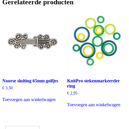
aantal
Gerelateerde producten
Noorse sluiting 65mm golfjes
KnitPro stekenmarkeerder
ring
€
3,50
€
2,95
Toevoegen aan winkelwagen
Toevoegen aan winkelwagen