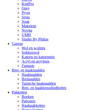
KnitPro
Opry
Prym
Sesia
Soak
Makelein
Novita
UMH
Studio By Philon
Garens
Wol en wolmix
Sokkenwol
Katoen en katoenmix
Acryl en acrylmix
Fantasie
Brei- en haaknaalden
Haaknaalden
Breinaalden
Tunische haaknaalden
Brei- en haakbenodigdheden
Pakketten
Boeken
Patronen
Haakpakketten
Breipakketten