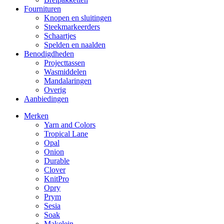
Fournituren
Knopen en sluitingen
Steekmarkeerders
Schaartjes
Spelden en naalden
Benodigdheden
Projecttassen
Wasmiddelen
Mandalaringen
Overig
Aanbiedingen
Merken
Yarn and Colors
Tropical Lane
Opal
Onion
Durable
Clover
KnitPro
Opry
Prym
Sesia
Soak
Makelein