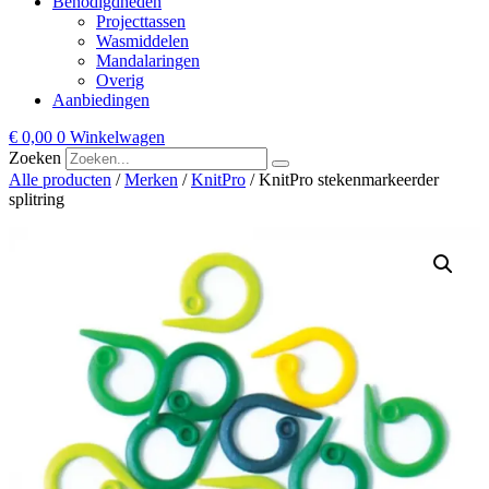
Benodigdheden
Projecttassen
Wasmiddelen
Mandalaringen
Overig
Aanbiedingen
€
0,00
0
Winkelwagen
Zoeken
Alle producten
/
Merken
/
KnitPro
/ KnitPro stekenmarkeerder
splitring