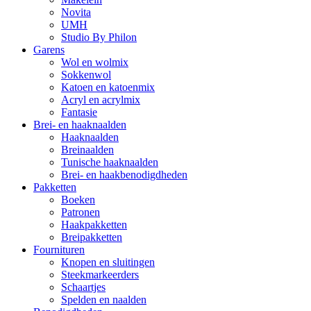
Novita
UMH
Studio By Philon
Garens
Wol en wolmix
Sokkenwol
Katoen en katoenmix
Acryl en acrylmix
Fantasie
Brei- en haaknaalden
Haaknaalden
Breinaalden
Tunische haaknaalden
Brei- en haakbenodigdheden
Pakketten
Boeken
Patronen
Haakpakketten
Breipakketten
Fournituren
Knopen en sluitingen
Steekmarkeerders
Schaartjes
Spelden en naalden