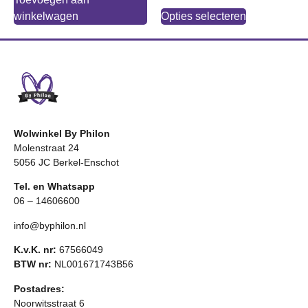
winkelwagen
Opties selecteren
Wolwinkel By Philon
Molenstraat 24
5056 JC Berkel-Enschot
Tel. en Whatsapp
06 – 14606600
info@byphilon.nl
K.v.K. nr:
67566049
BTW nr:
NL001671743B56
Postadres:
Noorwitsstraat 6