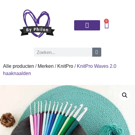
0
Brei- en haaknaalden
Alle producten
/
Merken
/
KnitPro
/ KnitPro Waves 2.0
haaknaalden