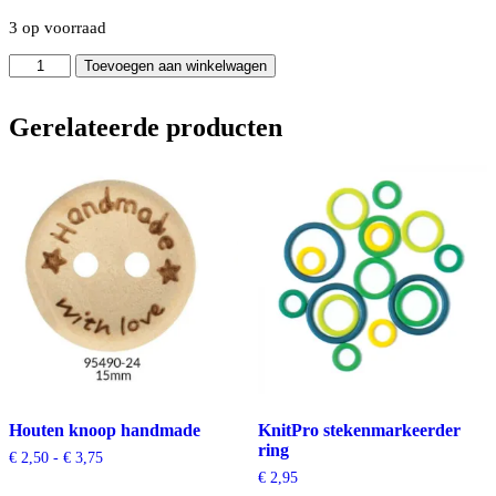
3 op voorraad
Milward
Toevoegen aan winkelwagen
Draaddoorsteker
kunststof
aantal
Gerelateerde producten
Houten knoop handmade
KnitPro stekenmarkeerder
ring
Prijsklasse:
€
2,50
-
€
3,75
€ 2,50
€
2,95
tot