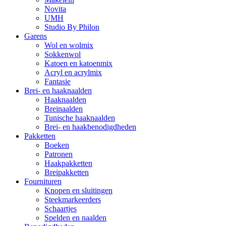
Novita
UMH
Studio By Philon
Garens
Wol en wolmix
Sokkenwol
Katoen en katoenmix
Acryl en acrylmix
Fantasie
Brei- en haaknaalden
Haaknaalden
Breinaalden
Tunische haaknaalden
Brei- en haakbenodigdheden
Pakketten
Boeken
Patronen
Haakpakketten
Breipakketten
Fournituren
Knopen en sluitingen
Steekmarkeerders
Schaartjes
Spelden en naalden