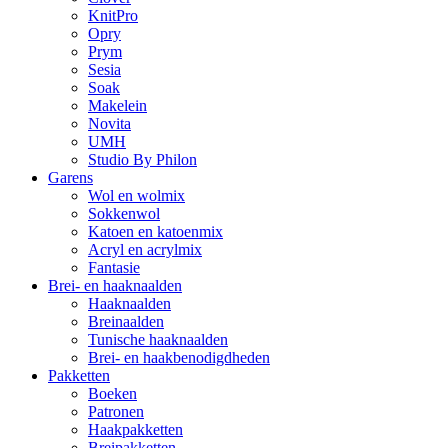
KnitPro
Opry
Prym
Sesia
Soak
Makelein
Novita
UMH
Studio By Philon
Garens
Wol en wolmix
Sokkenwol
Katoen en katoenmix
Acryl en acrylmix
Fantasie
Brei- en haaknaalden
Haaknaalden
Breinaalden
Tunische haaknaalden
Brei- en haakbenodigdheden
Pakketten
Boeken
Patronen
Haakpakketten
Breipakketten