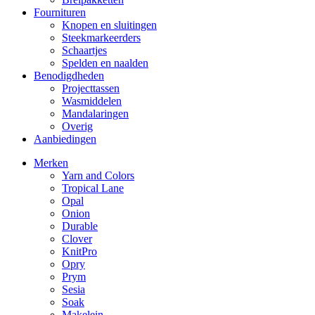
Fournituren
Knopen en sluitingen
Steekmarkeerders
Schaartjes
Spelden en naalden
Benodigdheden
Projecttassen
Wasmiddelen
Mandalaringen
Overig
Aanbiedingen
Merken
Yarn and Colors
Tropical Lane
Opal
Onion
Durable
Clover
KnitPro
Opry
Prym
Sesia
Soak
Makelein