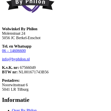
Wolwinkel By Philon
Molenstraat 24
5056 JC Berkel-Enschot
Tel. en Whatsapp
06 – 14606600
info@byphilon.nl
K.v.K. nr:
67566049
BTW nr:
NL001671743B56
Postadres:
Noorwitsstraat 6
5041 LR Tilburg
Informatie
Over By Philon