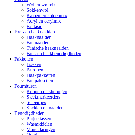
Wol en wolmix
Sokkenwol
Katoen en katoenmix
Acryl en acrylmix
Fantasie
Brei- en haaknaalden
Haaknaalden
Breinaalden
Tunische haaknaalden
Brei- en haakbenodigdheden
Pakketten
Boeken
Patronen
Haakpakketten
Breipakketten
Fournituren
Knopen en sluitingen
Steekmarkeerders
Schaartjes
Spelden en naalden
Benodigdheden
Projecttassen
Wasmiddelen
Mandalaringen
Overig