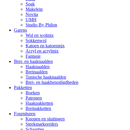
Soak
Makelein
Novita
UMH
Studio By Philon
Garens
Wol en wolmix
Sokkenwol
Katoen en katoenmix
Acryl en acrylmix
Fantasie
Brei- en haaknaalden
Haaknaalden
Breinaalden
Tunische haaknaalden
Brei- en haakbenodigdheden
Pakketten
Boeken
Patronen
Haakpakketten
Breipakketten
Fournituren
Knopen en sluitingen
Steekmarkeerders
Schaartjes