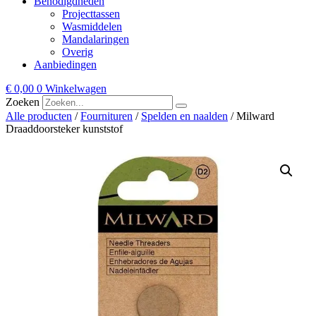
Benodigdheden
Projecttassen
Wasmiddelen
Mandalaringen
Overig
Aanbiedingen
€
0,00
0
Winkelwagen
Zoeken
Alle producten
/
Fournituren
/
Spelden en naalden
/ Milward
Draaddoorsteker kunststof