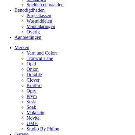
Spelden en naalden
Benodigdheden
Projecttassen
Wasmiddelen
Mandalaringen
Overig
Aanbiedingen
Merken
Yarn and Colors
Tropical Lane
Opal
Onion
Durable
Clover
KnitPro
Opry
Prym
Sesia
Soak
Makelein
Novita
UMH
Studio By Philon
Garens