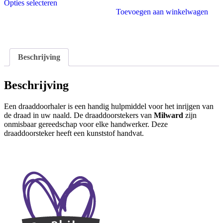
Opties selecteren
€ 3,75
Dit
Toevoegen aan winkelwagen
product
heeft
meerdere
variaties.
Deze
Beschrijving
optie
kan
gekozen
Beschrijving
worden
op
Een draaddoorhaler is een handig hulpmiddel voor het inrijgen van
de
de draad in uw naald. De draaddoorstekers van
Milward
zijn
productpagina
onmisbaar gereedschap voor elke handwerker. Deze
draaddoorsteker heeft een kunststof handvat.