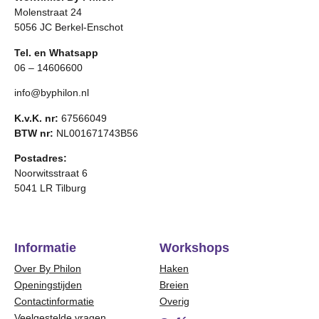
Molenstraat 24
5056 JC Berkel-Enschot
Tel. en Whatsapp
06 – 14606600
info@byphilon.nl
K.v.K. nr:
67566049
BTW nr:
NL001671743B56
Postadres:
Noorwitsstraat 6
5041 LR Tilburg
Informatie
Workshops
Over By Philon
Haken
Openingstijden
Breien
Contactinformatie
Overig
Veelgestelde vragen