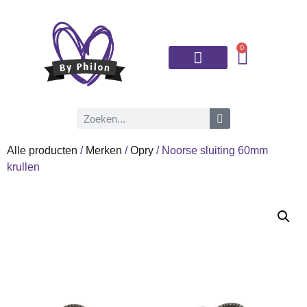
0
Brei- en haaknaalden
Alle producten
/
Merken
/
Opry
/ Noorse sluiting 60mm
krullen