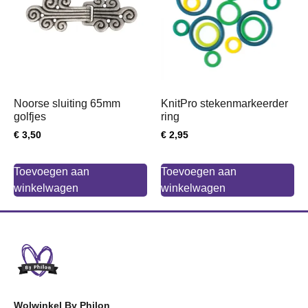
Noorse sluiting 65mm
KnitPro stekenmarkeerder
golfjes
ring
€
3,50
€
2,95
Toevoegen aan
Toevoegen aan
winkelwagen
winkelwagen
Wolwinkel By Philon