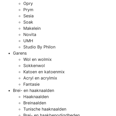
Opry
Prym
Sesia
Soak
Makelein
Novita
UMH
Studio By Philon
Garens
Wol en wolmix
Sokkenwol
Katoen en katoenmix
Acryl en acrylmix
Fantasie
Brei- en haaknaalden
Haaknaalden
Breinaalden
Tunische haaknaalden
Brei- en haakbenodigdheden