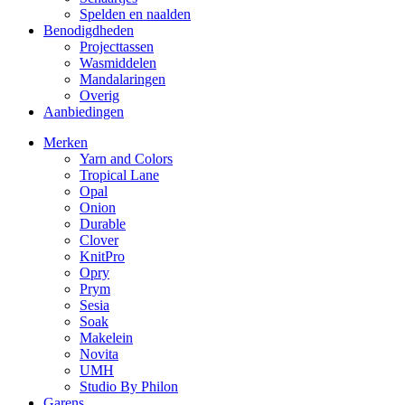
Spelden en naalden
Benodigdheden
Projecttassen
Wasmiddelen
Mandalaringen
Overig
Aanbiedingen
Merken
Yarn and Colors
Tropical Lane
Opal
Onion
Durable
Clover
KnitPro
Opry
Prym
Sesia
Soak
Makelein
Novita
UMH
Studio By Philon
Garens