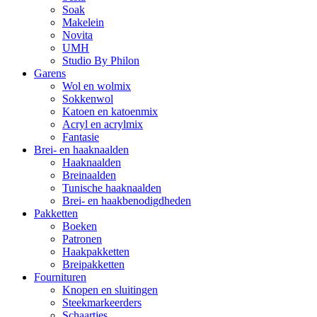
Soak
Makelein
Novita
UMH
Studio By Philon
Garens
Wol en wolmix
Sokkenwol
Katoen en katoenmix
Acryl en acrylmix
Fantasie
Brei- en haaknaalden
Haaknaalden
Breinaalden
Tunische haaknaalden
Brei- en haakbenodigdheden
Pakketten
Boeken
Patronen
Haakpakketten
Breipakketten
Fournituren
Knopen en sluitingen
Steekmarkeerders
Schaartjes