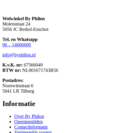
Wolwinkel By Philon
Molenstraat 24
5056 JC Berkel-Enschot
Tel. en Whatsapp
06 – 14606600
info@byphilon.nl
K.v.K. nr:
67566049
BTW nr:
NL001671743B56
Postadres:
Noorwitsstraat 6
5041 LR Tilburg
Informatie
Over By Philon
Openingstijden
Contactinformatie
Veelgestelde vragen