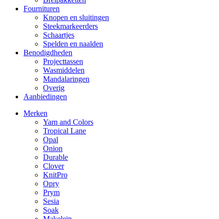
Fournituren
Knopen en sluitingen
Steekmarkeerders
Schaartjes
Spelden en naalden
Benodigdheden
Projecttassen
Wasmiddelen
Mandalaringen
Overig
Aanbiedingen
Merken
Yarn and Colors
Tropical Lane
Opal
Onion
Durable
Clover
KnitPro
Opry
Prym
Sesia
Soak
Makelein