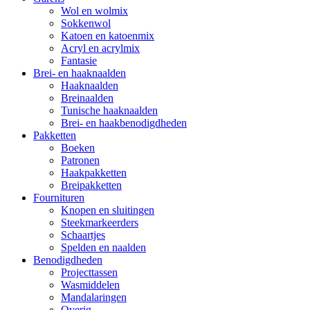
Wol en wolmix
Sokkenwol
Katoen en katoenmix
Acryl en acrylmix
Fantasie
Brei- en haaknaalden
Haaknaalden
Breinaalden
Tunische haaknaalden
Brei- en haakbenodigdheden
Pakketten
Boeken
Patronen
Haakpakketten
Breipakketten
Fournituren
Knopen en sluitingen
Steekmarkeerders
Schaartjes
Spelden en naalden
Benodigdheden
Projecttassen
Wasmiddelen
Mandalaringen
Overig