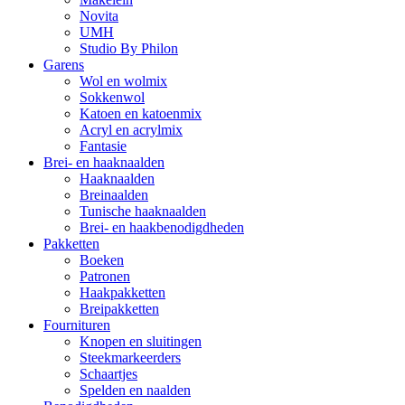
Novita
UMH
Studio By Philon
Garens
Wol en wolmix
Sokkenwol
Katoen en katoenmix
Acryl en acrylmix
Fantasie
Brei- en haaknaalden
Haaknaalden
Breinaalden
Tunische haaknaalden
Brei- en haakbenodigdheden
Pakketten
Boeken
Patronen
Haakpakketten
Breipakketten
Fournituren
Knopen en sluitingen
Steekmarkeerders
Schaartjes
Spelden en naalden