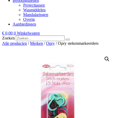
Benodigdheden
Projecttassen
Wasmiddelen
Mandalaringen
Overig
Aanbiedingen
€
0,00
0
Winkelwagen
Zoeken
Alle producten
/
Merken
/
Opry
/ Opry stekenmarkeerders