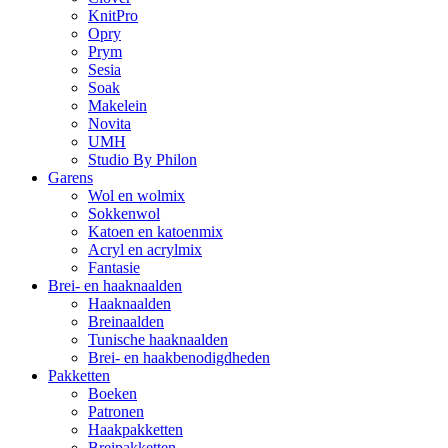
KnitPro
Opry
Prym
Sesia
Soak
Makelein
Novita
UMH
Studio By Philon
Garens
Wol en wolmix
Sokkenwol
Katoen en katoenmix
Acryl en acrylmix
Fantasie
Brei- en haaknaalden
Haaknaalden
Breinaalden
Tunische haaknaalden
Brei- en haakbenodigdheden
Pakketten
Boeken
Patronen
Haakpakketten
Breipakketten