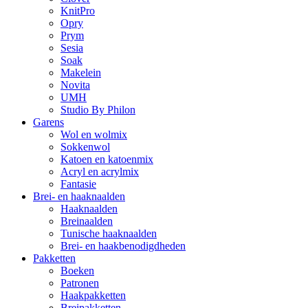
KnitPro
Opry
Prym
Sesia
Soak
Makelein
Novita
UMH
Studio By Philon
Garens
Wol en wolmix
Sokkenwol
Katoen en katoenmix
Acryl en acrylmix
Fantasie
Brei- en haaknaalden
Haaknaalden
Breinaalden
Tunische haaknaalden
Brei- en haakbenodigdheden
Pakketten
Boeken
Patronen
Haakpakketten
Breipakketten