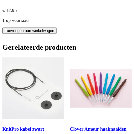
€
12,95
1 op voorraad
Projectetui
Toevoegen aan winkelwagen
met
borduurwerk
van
Gerelateerde producten
Makelein
2025-
58
aantal
KnitPro kabel zwart
Clover Amour haaknaalden