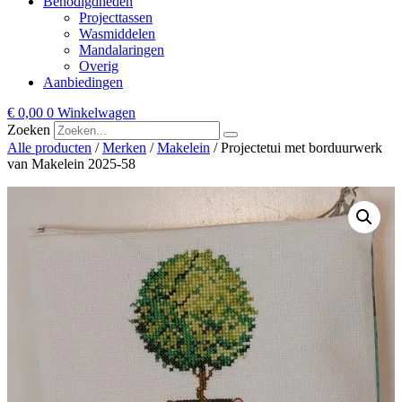
Benodigdheden
Projecttassen
Wasmiddelen
Mandalaringen
Overig
Aanbiedingen
€
0,00
0
Winkelwagen
Zoeken
Alle producten
/
Merken
/
Makelein
/ Projectetui met borduurwerk
van Makelein 2025-58