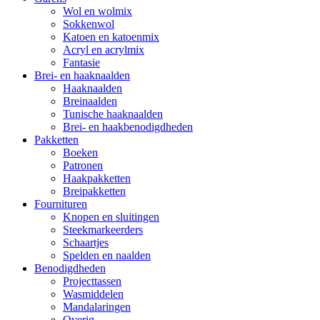
Wol en wolmix
Sokkenwol
Katoen en katoenmix
Acryl en acrylmix
Fantasie
Brei- en haaknaalden
Haaknaalden
Breinaalden
Tunische haaknaalden
Brei- en haakbenodigdheden
Pakketten
Boeken
Patronen
Haakpakketten
Breipakketten
Fournituren
Knopen en sluitingen
Steekmarkeerders
Schaartjes
Spelden en naalden
Benodigdheden
Projecttassen
Wasmiddelen
Mandalaringen
Overig