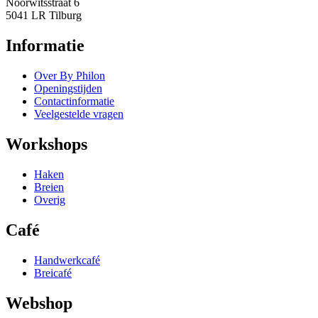
Noorwitsstraat 6
5041 LR Tilburg
Informatie
Over By Philon
Openingstijden
Contactinformatie
Veelgestelde vragen
Workshops
Haken
Breien
Overig
Café
Handwerkcafé
Breicafé
Webshop