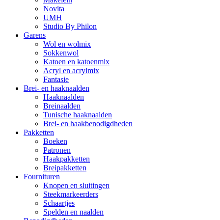
Novita
UMH
Studio By Philon
Garens
Wol en wolmix
Sokkenwol
Katoen en katoenmix
Acryl en acrylmix
Fantasie
Brei- en haaknaalden
Haaknaalden
Breinaalden
Tunische haaknaalden
Brei- en haakbenodigdheden
Pakketten
Boeken
Patronen
Haakpakketten
Breipakketten
Fournituren
Knopen en sluitingen
Steekmarkeerders
Schaartjes
Spelden en naalden