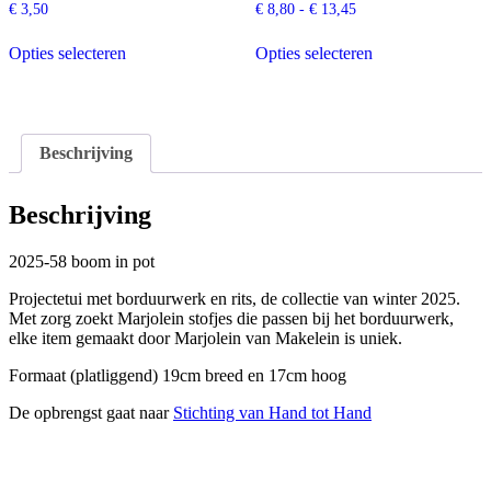
Prijsklasse:
€
3,50
€
8,80
-
€
13,45
€ 8,80
tot
Opties selecteren
Opties selecteren
€ 13,45
Dit
Dit
product
product
heeft
heeft
meerdere
meerdere
variaties.
variaties.
Beschrijving
Deze
Deze
optie
optie
kan
kan
Beschrijving
gekozen
gekozen
worden
worden
2025-58 boom in pot
op
op
de
de
Projectetui met borduurwerk en rits, de collectie van winter 2025.
productpagina
productpagina
Met zorg zoekt Marjolein stofjes die passen bij het borduurwerk,
elke item gemaakt door Marjolein van Makelein is uniek.
Formaat (platliggend) 19cm breed en 17cm hoog
De opbrengst gaat naar
Stichting van Hand tot Hand