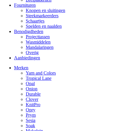
Fournituren
Knopen en sluitingen
Steekmarkeerders
Schaartjes
Spelden en naalden
Benodigdheden
Projecttassen
Wasmiddelen
Mandalaringen
Overig
Aanbiedingen
Merken
Yarn and Colors
Tropical Lane
Opal
Onion
Durable
Clover
KnitPro
Opry
Prym
Sesia
Soak
Makelein