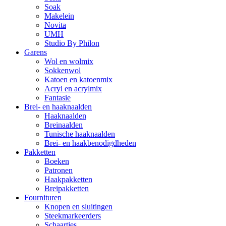
Soak
Makelein
Novita
UMH
Studio By Philon
Garens
Wol en wolmix
Sokkenwol
Katoen en katoenmix
Acryl en acrylmix
Fantasie
Brei- en haaknaalden
Haaknaalden
Breinaalden
Tunische haaknaalden
Brei- en haakbenodigdheden
Pakketten
Boeken
Patronen
Haakpakketten
Breipakketten
Fournituren
Knopen en sluitingen
Steekmarkeerders
Schaartjes