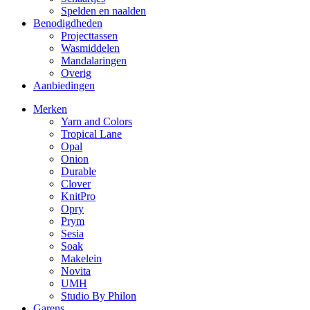
Spelden en naalden
Benodigdheden
Projecttassen
Wasmiddelen
Mandalaringen
Overig
Aanbiedingen
Merken
Yarn and Colors
Tropical Lane
Opal
Onion
Durable
Clover
KnitPro
Opry
Prym
Sesia
Soak
Makelein
Novita
UMH
Studio By Philon
Garens