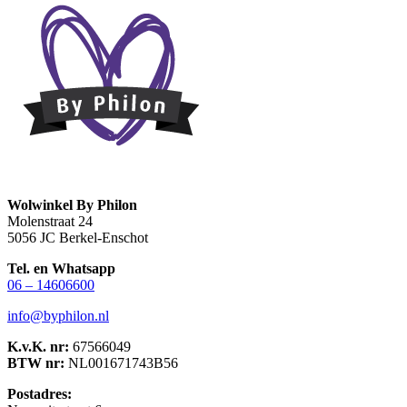
Wolwinkel By Philon
Molenstraat 24
5056 JC Berkel-Enschot
Tel. en Whatsapp
06 – 14606600
info@byphilon.nl
K.v.K. nr:
67566049
BTW nr:
NL001671743B56
Postadres: