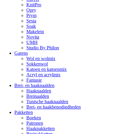
KnitPro
Opry
Prym
Sesia
Soak
Makelein
Novita
UMH
Studio By Philon
Garens
Wol en wolmix
Sokkenwol
Katoen en katoenmix
Acryl en acrylmix
Fantasie
Brei- en haaknaalden
Haaknaalden
Breinaalden
Tunische haaknaalden
Brei- en haakbenodigdheden
Pakketten
Boeken
Patronen
Haakpakketten
Breipakketten