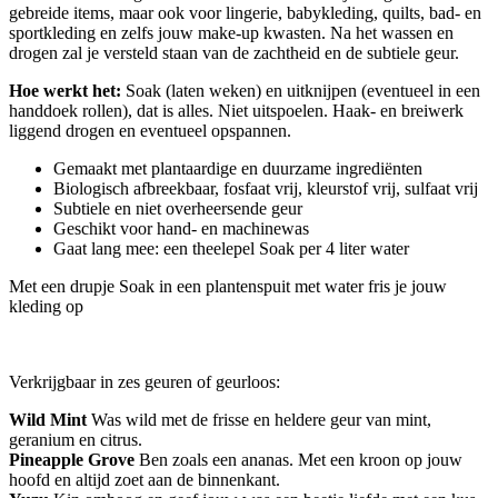
gebreide items, maar ook voor lingerie, babykleding, quilts, bad- en
sportkleding en zelfs jouw make-up kwasten. Na het wassen en
drogen zal je versteld staan van de zachtheid en de subtiele geur.
Hoe werkt het:
Soak (laten weken) en uitknijpen (eventueel in een
handdoek rollen), dat is alles. Niet uitspoelen. Haak- en breiwerk
liggend drogen en eventueel opspannen.
Gemaakt met plantaardige en duurzame ingrediënten
Biologisch afbreekbaar, fosfaat vrij, kleurstof vrij, sulfaat vrij
Subtiele en niet overheersende geur
Geschikt voor hand- en machinewas
Gaat lang mee: een theelepel Soak per 4 liter water
Met een drupje Soak in een plantenspuit met water fris je jouw
kleding op
Verkrijgbaar in zes geuren of geurloos:
Wild Mint
Was wild met de frisse en heldere geur van mint,
geranium en citrus.
Pineapple Grove
Ben zoals een ananas. Met een kroon op jouw
hoofd en altijd zoet aan de binnenkant.