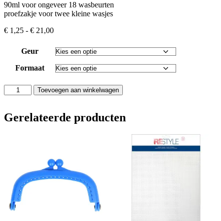
90ml voor ongeveer 18 wasbeurten
proefzakje voor twee kleine wasjes
Prijsklasse:
€
1,25
-
€
21,00
€ 1,25
tot
Geur
€ 21,00
Formaat
Soak
Toevoegen aan winkelwagen
wasmiddel
aantal
Gerelateerde producten