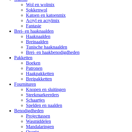
Wol en wolmix
Sokkenwol
Katoen en katoenmix
Acryl en acrylmix
Fantasie
Brei- en haaknaalden
Haaknaalden
Breinaalden
Tunische haaknaalden
Brei- en haakbenodigdheden
Pakketten
Boeken
Patronen
Haakpakketten
Breipakketten
Fournituren
Knopen en sluitingen
Steekmarkeerders
Schaartjes
Spelden en naalden
Benodigdheden
Projecttassen
Wasmiddelen
Mandalaringen
Overig