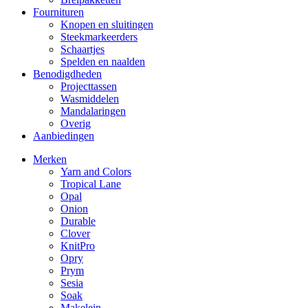
Fournituren
Knopen en sluitingen
Steekmarkeerders
Schaartjes
Spelden en naalden
Benodigdheden
Projecttassen
Wasmiddelen
Mandalaringen
Overig
Aanbiedingen
Merken
Yarn and Colors
Tropical Lane
Opal
Onion
Durable
Clover
KnitPro
Opry
Prym
Sesia
Soak
Makelein