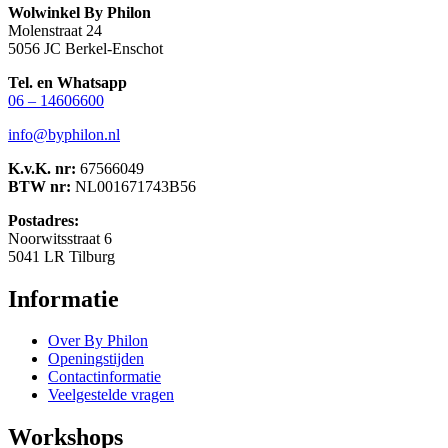
Wolwinkel By Philon
Molenstraat 24
5056 JC Berkel-Enschot
Tel. en Whatsapp
06 – 14606600
info@byphilon.nl
K.v.K. nr:
67566049
BTW nr:
NL001671743B56
Postadres:
Noorwitsstraat 6
5041 LR Tilburg
Informatie
Over By Philon
Openingstijden
Contactinformatie
Veelgestelde vragen
Workshops