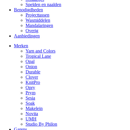
Spelden en naalden
Benodigdheden
Projecttassen
Wasmiddelen
Mandalaringen
Overig
Aanbiedingen
Merken
Yarn and Colors
Tropical Lane
Opal
Onion
Durable
Clover
KnitPro
Opry
Prym
Sesia
Soak
Makelein
Novita
UMH
Studio By Philon
Garens