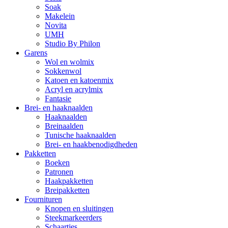
Soak
Makelein
Novita
UMH
Studio By Philon
Garens
Wol en wolmix
Sokkenwol
Katoen en katoenmix
Acryl en acrylmix
Fantasie
Brei- en haaknaalden
Haaknaalden
Breinaalden
Tunische haaknaalden
Brei- en haakbenodigdheden
Pakketten
Boeken
Patronen
Haakpakketten
Breipakketten
Fournituren
Knopen en sluitingen
Steekmarkeerders
Schaartjes