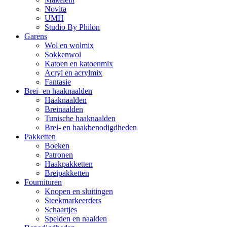
Novita
UMH
Studio By Philon
Garens
Wol en wolmix
Sokkenwol
Katoen en katoenmix
Acryl en acrylmix
Fantasie
Brei- en haaknaalden
Haaknaalden
Breinaalden
Tunische haaknaalden
Brei- en haakbenodigdheden
Pakketten
Boeken
Patronen
Haakpakketten
Breipakketten
Fournituren
Knopen en sluitingen
Steekmarkeerders
Schaartjes
Spelden en naalden