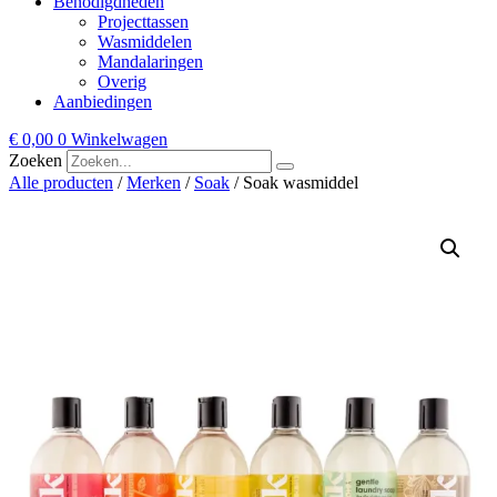
Benodigdheden
Projecttassen
Wasmiddelen
Mandalaringen
Overig
Aanbiedingen
€
0,00
0
Winkelwagen
Zoeken
Alle producten
/
Merken
/
Soak
/ Soak wasmiddel