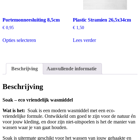
Portemonneesluiting 8,5cm
Plastic Stramien 26,5x34cm
€
0,95
€
1,50
Opties selecteren
Lees verder
Dit
product
heeft
meerdere
variaties.
Beschrijving
Aanvullende informatie
Deze
optie
kan
Beschrijving
gekozen
worden
Soak – eco vriendelijk wasmiddel
op
de
Wat is het:
Soak is een modern wasmiddel met een eco-
productpagina
vriendelijke formule. Ontwikkeld om goed te zijn voor de natuur én
voor jouw kleding, en door zijn niet-uitspoelen is het de manier van
wassen waar je van gaat houden.
Soak is uitermate geschikt voor het wassen van jouw gehaakte en