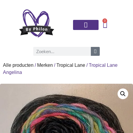
0
Brei- en haaknaalden
Alle producten
/
Merken
/
Tropical Lane
/ Tropical Lane
Angelina