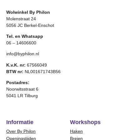
Wolwinkel By Philon
Molenstraat 24
5056 JC Berkel-Enschot
Tel. en Whatsapp
06 – 14606600
info@byphilon.nl
K.v.K. nr:
67566049
BTW nr:
NL001671743B56
Postadres:
Noorwitsstraat 6
5041 LR Tilburg
Informatie
Workshops
Over By Philon
Haken
Openingstijden
Breien