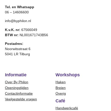
Tel. en Whatsapp
06 – 14606600
info@byphilon.nl
K.v.K. nr:
67566049
BTW nr:
NL001671743B56
Postadres:
Noorwitsstraat 6
5041 LR Tilburg
Informatie
Workshops
Over By Philon
Haken
Openingstijden
Breien
Contactinformatie
Overig
Veelgestelde vragen
Café
Handwerkcafé