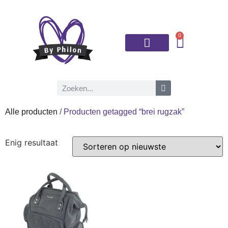
0
Brei- en haaknaalden
Alle producten
/ Producten getagged “brei rugzak”
Enig resultaat