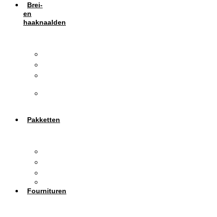
Brei-
en
haaknaalden
Haaknaalden
Breinaalden
Tunische
haaknaalden
Brei-
en
haakbenodigdheden
Pakketten
Boeken
Patronen
Haakpakketten
Breipakketten
Fournituren