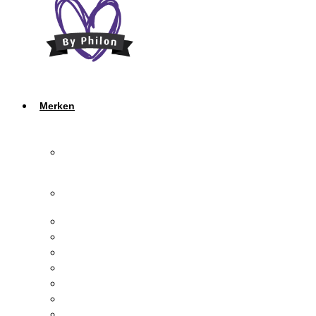
Merken
Yarn
and
Colors
Tropical
Lane
Opal
Onion
Durable
Clover
KnitPro
Opry
Prym