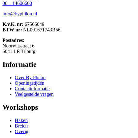
06 – 14606600
info@byphilon.nl
K.v.K. nr:
67566049
BTW nr:
NL001671743B56
Postadres:
Noorwitsstraat 6
5041 LR Tilburg
Informatie
Over By Philon
Openingstijden
Contactinformatie
Veelgestelde vragen
Workshops
Haken
Breien
Overig