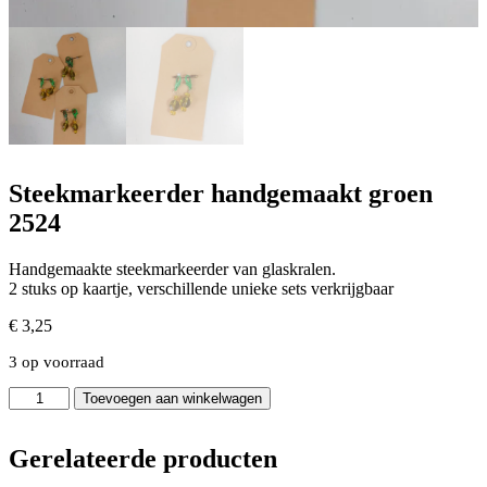
Steekmarkeerder handgemaakt groen
2524
Handgemaakte steekmarkeerder van glaskralen.
2 stuks op kaartje, verschillende unieke sets verkrijgbaar
€
3,25
3 op voorraad
Steekmarkeerder
Toevoegen aan winkelwagen
handgemaakt
groen
2524
Gerelateerde producten
aantal